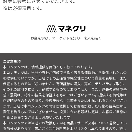
討等に参考にさせていただきます。
※は必須項目です。
お金を学び、マーケットを知り、未来を描く
ご留意事項
本コンテンツは、情報提供を目的として行っております。
本コンテンツは、当社や当社が信頼できると考える情報源から提供されたもの
を提供していますが、当社はその正確性や完全性について意見を表明し、また
保証するものではございません。有価証券の購入、売却、デリバティブ取引、
その他の取引を推奨し、勧誘するものではありません。また、過去の実績や予
想・意見は、将来の結果を保証するものではございません。提供する情報等は
作成時現在のものであり、今後予告なしに変更または削除されることがござい
ます。当社は本コンテンツの内容に依拠してお客様が取った行動の結果に対し
責任を負うものではございません。投資にかかる最終決定は、お客様ご自身の
判断と責任でなさるようお願いいたします。
本コンテンツでは当社でお取扱している商品・サービス等について言及してい
る部分があります。商品ごとに手数料等およびリスクは異なりますので、詳し