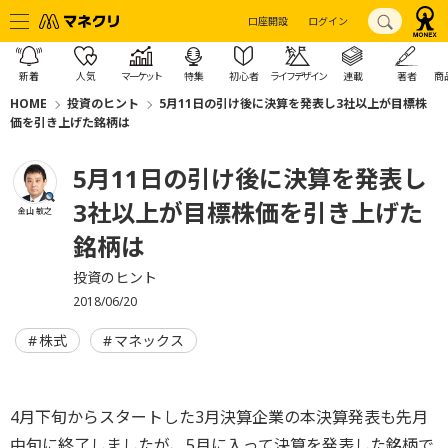
口座開設
ログイン
新着
人気
マーケット
特集
初心者
ライフデザイン
連載
著者
商
HOME
投資のヒント
5月11日の引け後に決算を発表し3社以上が目標株
価を引き上げた銘柄は
5月11日の引け後に決算を発表し
3社以上が目標株価を引き上げた
金山 敏之
銘柄は
投資のヒント
2018/06/20
株式
マネックス
4月下旬からスタートした3月決算企業の本決算発表も先月
中旬に終了しましたが、5月に入って決算を発表した銘柄で