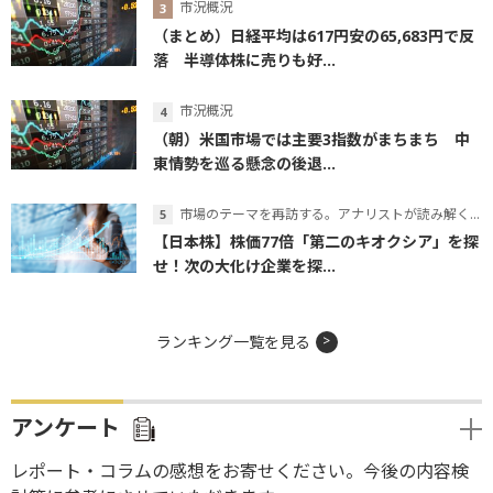
市況概況
（まとめ）日経平均は617円安の65,683円で反
落 半導体株に売りも好...
市況概況
（朝）米国市場では主要3指数がまちまち 中
東情勢を巡る懸念の後退...
市場のテーマを再訪する。アナリストが読み解くテーマの本質
【日本株】株価77倍「第二のキオクシア」を探
せ！次の大化け企業を探...
ランキング一覧を見る
アンケート
レポート・コラムの感想をお寄せください。今後の内容検