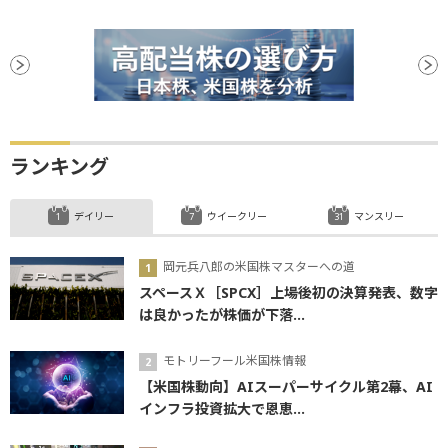
ランキング
デイリー
ウイークリー
マンスリー
岡元兵八郎の米国株マスターへの道
スペースＸ［SPCX］上場後初の決算発表、数字
は良かったが株価が下落...
モトリーフール米国株情報
【米国株動向】AIスーパーサイクル第2幕、AI
インフラ投資拡大で恩恵...