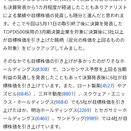
も決算発表から1カ月程度が経過したこともありアナリスト
による業績や目標株価の見直しも随分と進んだと思われま
す。そこで今回は5月11日の取引終了後に決算を発表した
TOPIX500採用の3月期決算企業を対象に決算後に3社以上
が目標株価を引き上げた銘柄（足元の株価を上回るものの
み対象）をピックアップしてみました。
そのなかでも目標株価の引き上げが多かったのがりそなホ
ールディングス(
8308
）で、コンセンサス予想を上回る当期
利益の見通しを発表したこともあって決算発表後に6社が目
標株価を引き上げています。また、ロート製薬(
4527
）やア
ズビル(
6845
）、三井不動産(
8801
）、スクウェア・エニッ
クス・ホールディングス(
9684
）でも5社が目標株価を引き
上げたほか、明治ホールディングス(
2269
）とセガサミーホ
ールディングス(
6460
）、サンドラッグ(
9989
）では4社が目
標株価を引き上げています。