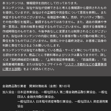
本コンテンツは、情報提供を目的として行っております。
本コンテンツは、当社や当社が信頼できると考える情報源から提供されたもの
を提供していますが、当社はその正確性や完全性について意見を表明し、また
保証するものではございません。有価証券の購入、売却、デリバティブ取引、
その他の取引を推奨し、勧誘するものではありません。また、過去の実績や予
想・意見は、将来の結果を保証するものではございません。提供する情報等は
作成時現在のものであり、今後予告なしに変更または削除されることがござい
ます。当社は本コンテンツの内容に依拠してお客様が取った行動の結果に対し
責任を負うものではございません。投資にかかる最終決定は、お客様ご自身の
判断と責任でなさるようお願いいたします。
本コンテンツでは当社でお取扱している商品・サービス等について言及してい
る部分があります。商品ごとに手数料等およびリスクは異なりますので、詳し
くは「契約締結前交付書面」、「上場有価証券等書面」、「目論見書」、「目
論見書補完書面」または当社ウェブサイトの「
リスク・手数料などの重要事項
に関する説明
」をよくお読みください。
金融商品取引業者 関東財務局長（金商）第165号
日本証券業協会、一般社団法人 第二種金融商品取引業協会、一般社
団法人 金融先物取引業協会、
一般社団法人 日本暗号資産等取引業協会、一般社団法人 資産運用業
協会