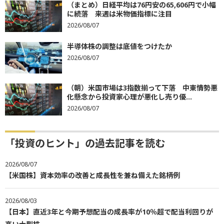
（まとめ）日経平均は76円安の65,606円で小幅
に続落 来週は米物価指標に注目
2026/08/07
半導体株の調整は底値をつけたか
2026/08/07
（朝）米国市場は3指数揃って下落 中東情勢悪
化懸念から投資家心理が悪化し売り優...
2026/08/07
「投資のヒント」の過去記事を読む
2026/08/07
【米国株】資本効率の改善と成長性を兼ね備えた銘柄例
2026/08/03
【日本】直近3年と今期予想配当の成長率が10％超で配当利回りが