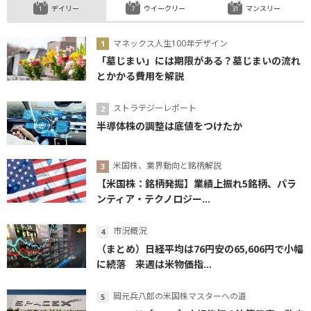
デイリー
ウイークリー
マンスリー
マネックス人生100年デザイン
「墓じまい」には期限がある？墓じまいの流れ
とかかる費用を解説
ストラテジーレポート
半導体株の調整は底値をつけたか
米国株、業界動向と銘柄解説
【米国株：銘柄発掘】業績上振れ5銘柄、パラ
ンティア・テクノロジー...
市況概況
（まとめ）日経平均は76円安の65,606円で小幅
に続落 来週は米物価指...
岡元兵八郎の米国株マスターへの道