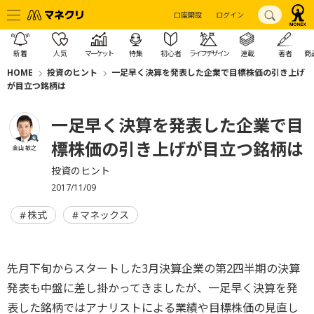
口座開設
ログイン
新着
人気
マーケット
特集
初心者
ライフデザイン
連載
著者
商
HOME
投資のヒント
一足早く決算を発表した企業で目標株価の引き上げ
が目立つ銘柄は
一足早く決算を発表した企業で目
標株価の引き上げが目立つ銘柄は
金山 敏之
投資のヒント
2017/11/09
株式
マネックス
先月下旬からスタートした3月決算企業の第2四半期の決算
発表も中盤に差し掛かってきましたが、一足早く決算を発
表した銘柄ではアナリストによる業績や目標株価の見直し