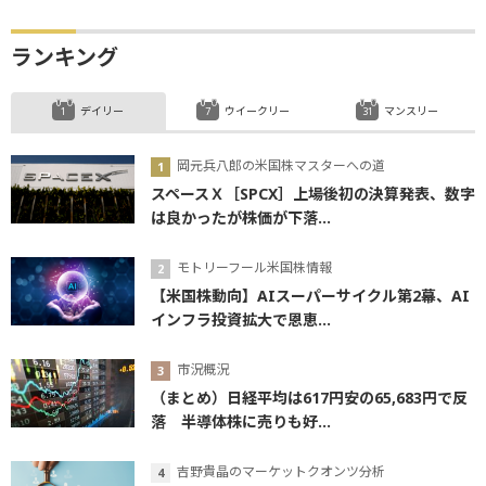
ランキング
デイリー
ウイークリー
マンスリー
岡元兵八郎の米国株マスターへの道
スペースＸ［SPCX］上場後初の決算発表、数字
は良かったが株価が下落...
モトリーフール米国株情報
【米国株動向】AIスーパーサイクル第2幕、AI
インフラ投資拡大で恩恵...
市況概況
（まとめ）日経平均は617円安の65,683円で反
落 半導体株に売りも好...
吉野貴晶のマーケットクオンツ分析