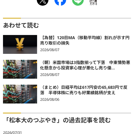
ｱﾝｹｰﾄ
あわせて読む
【為替】120日MA（移動平均線）割れが示す円
売り取引の損失
2026/08/07
（朝）米国市場は3指数揃って下落 中東情勢悪
化懸念から投資家心理が悪化し売り優...
2026/08/07
（まとめ）日経平均は617円安の65,683円で反
落 半導体株に売りも好業績銘柄が支え
2026/08/06
「松本大のつぶやき」の過去記事を読む
2026/07/31