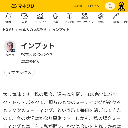
口座開設
ログイン
新着
人気
マーケット
特集
初心者
ライフデザイン
連載
著者
商
HOME
松本大のつぶやき
インプット
インプット
松本大のつぶやき
松本 大
2020/04/16
マネックス
太り気味です。私の場合、過去20年間、ほぼ完全にバッ
ク・トゥ・バックで、即ちひとつのミーティングが終わる
とすぐ次のミーティング、という形で毎日を過ごしてきた
ので、今の状況はかなり異常です。しかも、私の場合ミー
ティングとは、主に私が話す、かつ気合いを入れてかめは