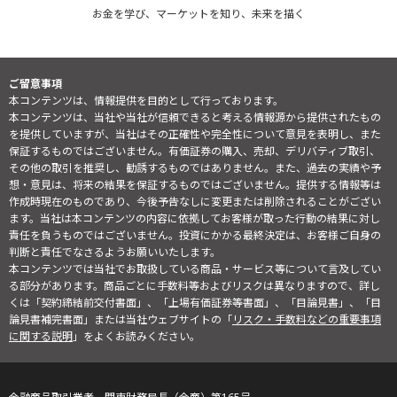
お金を学び、マーケットを知り、未来を描く
ご留意事項
本コンテンツは、情報提供を目的として行っております。
本コンテンツは、当社や当社が信頼できると考える情報源から提供されたもの
を提供していますが、当社はその正確性や完全性について意見を表明し、また
保証するものではございません。有価証券の購入、売却、デリバティブ取引、
その他の取引を推奨し、勧誘するものではありません。また、過去の実績や予
想・意見は、将来の結果を保証するものではございません。提供する情報等は
作成時現在のものであり、今後予告なしに変更または削除されることがござい
ます。当社は本コンテンツの内容に依拠してお客様が取った行動の結果に対し
責任を負うものではございません。投資にかかる最終決定は、お客様ご自身の
判断と責任でなさるようお願いいたします。
本コンテンツでは当社でお取扱している商品・サービス等について言及してい
る部分があります。商品ごとに手数料等およびリスクは異なりますので、詳し
くは「契約締結前交付書面」、「上場有価証券等書面」、「目論見書」、「目
論見書補完書面」または当社ウェブサイトの「
リスク・手数料などの重要事項
に関する説明
」をよくお読みください。