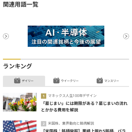
関連用語一覧
ランキング
デイリー
ウイークリー
マンスリー
マネックス人生100年デザイン
「墓じまい」には期限がある？墓じまいの流れ
とかかる費用を解説
米国株、業界動向と銘柄解説
【米国株：銘柄発掘】業績上振れ5銘柄、パラ