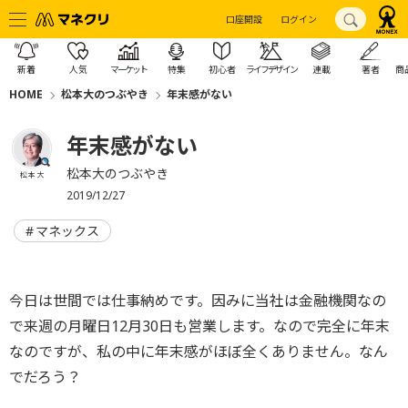
口座開設
ログイン
新着
人気
マーケット
特集
初心者
ライフデザイン
連載
著者
商
HOME
松本大のつぶやき
年末感がない
年末感がない
松本大のつぶやき
松本 大
2019/12/27
マネックス
今日は世間では仕事納めです。因みに当社は金融機関なの
で来週の月曜日12月30日も営業します。なので完全に年末
なのですが、私の中に年末感がほぼ全くありません。なん
でだろう？