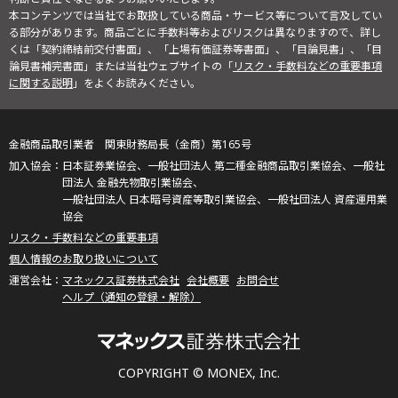
本コンテンツでは当社でお取扱している商品・サービス等について言及してい
る部分があります。商品ごとに手数料等およびリスクは異なりますので、詳し
くは「契約締結前交付書面」、「上場有価証券等書面」、「目論見書」、「目
論見書補完書面」または当社ウェブサイトの「
リスク・手数料などの重要事項
に関する説明
」をよくお読みください。
金融商品取引業者 関東財務局長（金商）第165号
日本証券業協会、一般社団法人 第二種金融商品取引業協会、一般社
団法人 金融先物取引業協会、
一般社団法人 日本暗号資産等取引業協会、一般社団法人 資産運用業
協会
リスク・手数料などの重要事項
個人情報のお取り扱いについて
マネックス証券株式会社
会社概要
お問合せ
ヘルプ（通知の登録・解除）
COPYRIGHT © MONEX, Inc.