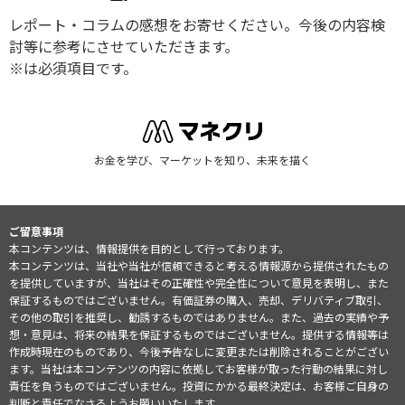
レポート・コラムの感想をお寄せください。今後の内容検
討等に参考にさせていただきます。
※は必須項目です。
お金を学び、マーケットを知り、未来を描く
ご留意事項
本コンテンツは、情報提供を目的として行っております。
本コンテンツは、当社や当社が信頼できると考える情報源から提供されたもの
を提供していますが、当社はその正確性や完全性について意見を表明し、また
保証するものではございません。有価証券の購入、売却、デリバティブ取引、
その他の取引を推奨し、勧誘するものではありません。また、過去の実績や予
想・意見は、将来の結果を保証するものではございません。提供する情報等は
作成時現在のものであり、今後予告なしに変更または削除されることがござい
ます。当社は本コンテンツの内容に依拠してお客様が取った行動の結果に対し
責任を負うものではございません。投資にかかる最終決定は、お客様ご自身の
判断と責任でなさるようお願いいたします。