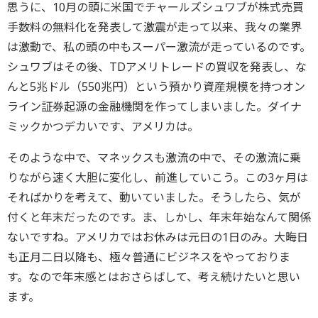
思うに、10月の頭に米国でチャールズシュワブが株式売買
手数料の無料化を発表して激震が走って以来、我々の業界
は激動で、私の頭の中もスーパー激流が走っているのです。
シュワブはその後、TDアメリトレードの買収を発表し、な
んと5兆ドル（550兆円）という預かり資産規模を持つオン
ライン証券起源の金融機関を作ってしまいました。ダイナ
ミックかつデカいです、アメリカは。
そのような中で、マネックスも激流の中で、その激流に乗
りながら速く大胆に変化し、前進していこう。この3ヶ月は
そればかりを考えて、動いていました。そうしたら、気が
付くと年末だったのです。ま、しかし、年末年始なんて関係
ないですね。アメリカではお休みは元日の1日のみ。大晦日
も正月二日以降も、極々普通にビジネスをやっておりま
す。なので年末感とはおさらばして、考え続けたいと思い
ます。