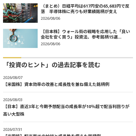
（まとめ）日経平均は617円安の65,683円で反
落 半導体株に売りも好業績銘柄が支え
2026/08/06
【日本株】ウォール街の戦略を応用した「良い
会社を安く買う」投資法、参考銘柄15選...
2026/08/06
「投資のヒント」の過去記事を読む
2026/08/07
【米国株】資本効率の改善と成長性を兼ね備えた銘柄例
2026/08/03
【日本】直近3年と今期予想配当の成長率が10％超で配当利回りが
高い大型株
2026/07/31