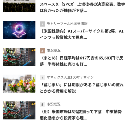
スペースＸ［SPCX］上場後初の決算発表、数字
は良かったが株価が下落...
モトリーフール米国株情報
【米国株動向】AIスーパーサイクル第2幕、AI
インフラ投資拡大で恩恵...
市況概況
（まとめ）日経平均は617円安の65,683円で反
落 半導体株に売りも好...
マネックス人生100年デザイン
「墓じまい」には期限がある？墓じまいの流れ
とかかる費用を解説
市況概況
（朝）米国市場は3指数揃って下落 中東情勢
悪化懸念から投資家心理...