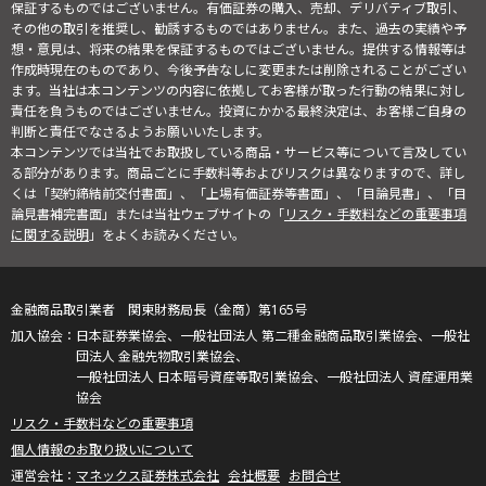
保証するものではございません。有価証券の購入、売却、デリバティブ取引、
その他の取引を推奨し、勧誘するものではありません。また、過去の実績や予
想・意見は、将来の結果を保証するものではございません。提供する情報等は
作成時現在のものであり、今後予告なしに変更または削除されることがござい
ます。当社は本コンテンツの内容に依拠してお客様が取った行動の結果に対し
責任を負うものではございません。投資にかかる最終決定は、お客様ご自身の
判断と責任でなさるようお願いいたします。
本コンテンツでは当社でお取扱している商品・サービス等について言及してい
る部分があります。商品ごとに手数料等およびリスクは異なりますので、詳し
くは「契約締結前交付書面」、「上場有価証券等書面」、「目論見書」、「目
論見書補完書面」または当社ウェブサイトの「
リスク・手数料などの重要事項
に関する説明
」をよくお読みください。
金融商品取引業者 関東財務局長（金商）第165号
日本証券業協会、一般社団法人 第二種金融商品取引業協会、一般社
団法人 金融先物取引業協会、
一般社団法人 日本暗号資産等取引業協会、一般社団法人 資産運用業
協会
リスク・手数料などの重要事項
個人情報のお取り扱いについて
マネックス証券株式会社
会社概要
お問合せ