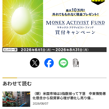
ｱﾝｹｰﾄ
あわせて読む
（朝）米国市場は3指数揃って下落 中東情勢悪
化懸念から投資家心理が悪化し売り優...
2026/08/07