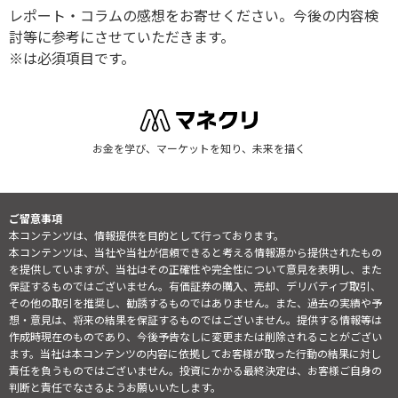
レポート・コラムの感想をお寄せください。今後の内容検
討等に参考にさせていただきます。
※は必須項目です。
お金を学び、マーケットを知り、未来を描く
ご留意事項
本コンテンツは、情報提供を目的として行っております。
本コンテンツは、当社や当社が信頼できると考える情報源から提供されたもの
を提供していますが、当社はその正確性や完全性について意見を表明し、また
保証するものではございません。有価証券の購入、売却、デリバティブ取引、
その他の取引を推奨し、勧誘するものではありません。また、過去の実績や予
想・意見は、将来の結果を保証するものではございません。提供する情報等は
作成時現在のものであり、今後予告なしに変更または削除されることがござい
ます。当社は本コンテンツの内容に依拠してお客様が取った行動の結果に対し
責任を負うものではございません。投資にかかる最終決定は、お客様ご自身の
判断と責任でなさるようお願いいたします。