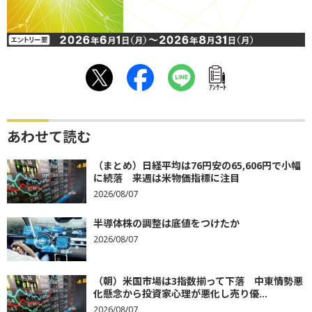
ｱﾝｹｰﾄ
あわせて読む
（まとめ）日経平均は76円安の65,606円で小幅
に続落 来週は米物価指標に注目
2026/08/07
半導体株の調整は底値をつけたか
2026/08/07
（朝）米国市場は3指数揃って下落 中東情勢悪
化懸念から投資家心理が悪化し売り優...
2026/08/07