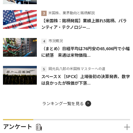
米国株、業界動向と銘柄解説
【米国株：銘柄発掘】業績上振れ5銘柄、パラ
ンティア・テクノロジー...
市況概況
（まとめ）日経平均は76円安の65,606円で小幅
に続落 来週は米物価指...
岡元兵八郎の米国株マスターへの道
スペースＸ［SPCX］上場後初の決算発表、数字
は良かったが株価が下落...
ランキング一覧を見る
アンケート