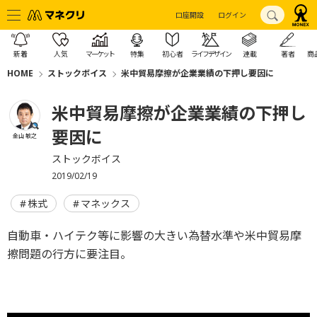
口座開設
ログイン
新着
人気
マーケット
特集
初心者
ライフデザイン
連載
著者
商
HOME
ストックボイス
米中貿易摩擦が企業業績の下押し要因に
米中貿易摩擦が企業業績の下押し
要因に
金山 敏之
ストックボイス
2019/02/19
株式
マネックス
自動車・ハイテク等に影響の大きい為替水準や米中貿易摩
擦問題の行方に要注目。