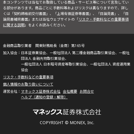
本コンテンツでは当社でお取扱している商品・サービス等について言及してい
る部分があります。商品ごとに手数料等およびリスクは異なりますので、詳し
くは「契約締結前交付書面」、「上場有価証券等書面」、「目論見書」、「目
論見書補完書面」または当社ウェブサイトの「
リスク・手数料などの重要事項
に関する説明
」をよくお読みください。
金融商品取引業者 関東財務局長（金商）第165号
日本証券業協会、一般社団法人 第二種金融商品取引業協会、一般社
団法人 金融先物取引業協会、
一般社団法人 日本暗号資産等取引業協会、一般社団法人 資産運用業
協会
リスク・手数料などの重要事項
個人情報のお取り扱いについて
マネックス証券株式会社
会社概要
お問合せ
ヘルプ（通知の登録・解除）
COPYRIGHT © MONEX, Inc.