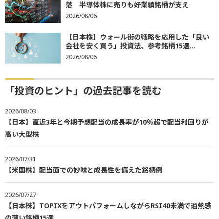
落 半導体株に売りも好業績銘柄が支え
2026/08/06
【日本株】ウォール街の戦略を応用した「良い
会社を安く買う」投資法、参考銘柄15選...
2026/08/06
「投資のヒント」の過去記事を読む
2026/08/03
【日本】直近3年と今期予想配当の成長率が10％超で配当利回りが
高い大型株
2026/07/31
【米国株】配当面での妙味と成長性を備えた銘柄例
2026/07/27
【日本株】TOPIXをアウトパフォームしながらRSI40未満で過熱感
の薄い銘柄15選