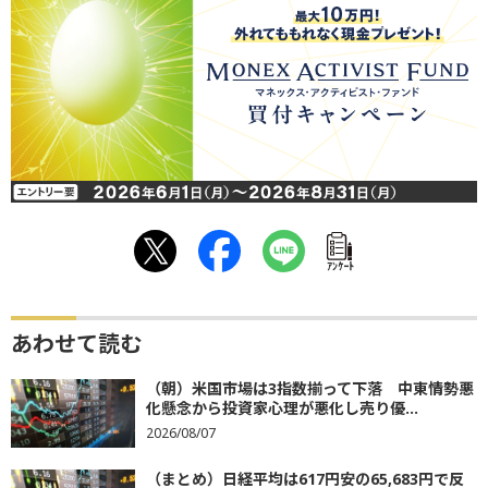
ｱﾝｹｰﾄ
あわせて読む
（朝）米国市場は3指数揃って下落 中東情勢悪
化懸念から投資家心理が悪化し売り優...
2026/08/07
（まとめ）日経平均は617円安の65,683円で反