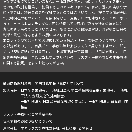
保証するものではございません。有価証券の購入、売却、デリバティブ取引、
その他の取引を推奨し、勧誘するものではありません。また、過去の実績や予
想・意見は、将来の結果を保証するものではございません。提供する情報等は
作成時現在のものであり、今後予告なしに変更または削除されることがござい
ます。当社は本コンテンツの内容に依拠してお客様が取った行動の結果に対し
責任を負うものではございません。投資にかかる最終決定は、お客様ご自身の
判断と責任でなさるようお願いいたします。
本コンテンツでは当社でお取扱している商品・サービス等について言及してい
る部分があります。商品ごとに手数料等およびリスクは異なりますので、詳し
くは「契約締結前交付書面」、「上場有価証券等書面」、「目論見書」、「目
論見書補完書面」または当社ウェブサイトの「
リスク・手数料などの重要事項
に関する説明
」をよくお読みください。
金融商品取引業者 関東財務局長（金商）第165号
日本証券業協会、一般社団法人 第二種金融商品取引業協会、一般社
団法人 金融先物取引業協会、
一般社団法人 日本暗号資産等取引業協会、一般社団法人 資産運用業
協会
リスク・手数料などの重要事項
個人情報のお取り扱いについて
マネックス証券株式会社
会社概要
お問合せ