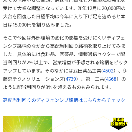
米での信用不安の台頭、急速な円高など外部環境の悪化を
受けて大幅な調整となっています。昨年12月に20,000円の
大台を回復した日経平均は今年に入り下げ足を速めると本
日は15,000円を割り込みました。
そこで今回は外部環境の変化の影響を受けにくいディフェ
ンシブ銘柄のなかから高配当利回り銘柄を取り上げてみま
した。具体的には食料品、医薬品、情報通信セクターで配
当利回りが2％以上で、営業増益が予想される銘柄をピック
アップしています。そのなかには武田薬品工業(
4502
）、伊
藤忠テクノソリューションズ(
4739
）、第一三共(
4568
）の
ように配当利回りが3％を超えるものもみられます。
高配当利回りのディフェンシブ銘柄はこちらからチェック