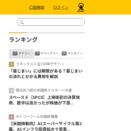
口座開設
ログイン
ランキング
デイリー
ウイークリー
マンスリー
マネックス人生100年デザイン
「墓じまい」には期限がある？墓じまい
の流れとかかる費用を解説
岡元兵八郎の米国株マスターへの道
スペースＸ［SPCX］上場後初の決算発
表、数字は良かったが株価が下落...
モトリーフール米国株情報
【米国株動向】AIスーパーサイクル第2
幕、AIインフラ投資拡大で恩恵...