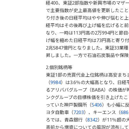
経400、東証2部指数や新興市場のマ
で主要指数が史上最高値を更新したことを
り付き後の日経平均はやや伸び悩むと上
経平均はその後再び上げ幅を広げると前
なり、一時は113円高の2万994円と節
げ幅を縮めた日経平均は73円高と寄り
2兆5847億円となりました。東証33
昇しました。一方で石油石炭製品や保険
2.個別銘柄等
東証1部の売買代金上位銘柄は高安まち
（
9984
）は3.6％の大幅高となり、日
るアリババグループ（BABA）の株価
ンクグループの目標株価を引き上げたこ
っていた神戸製鋼所（
5406
）も小幅に
ヨタ自動車（
7203
）、キーエンス（
686
ろでは、青森銀行（
8342
）が11％超の
表前から増資についての風説が流布して