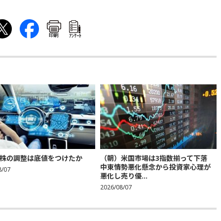
印刷
ｱﾝｹｰﾄ
株の調整は底値をつけたか
（朝）米国市場は3指数揃って下落
中東情勢悪化懸念から投資家心理が
8/07
悪化し売り優...
2026/08/07