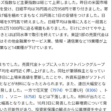
ザーズ指数など主要指数は総じて上昇しました。昨日の米国市場
受け、日経平均は76円高の2万958円で寄り付きました。寄
げ幅を縮めてまもなく35円高と1日の安値をつけました。日
場を97円高で終えました。日経平均は後場に入ると一段高と
目の2万1000円に迫る場面もありました。引けにかけてやや上
付きとほぼ同水準で取引を終えています。東証1部の売買代金は
業種はその他金融業やサービス業、情報・通信業など19業種が上
業など14業種が下げています。
まちでした。売買代金トップに入ったソフトバンクグループ
経平均を40円近く押し上げました。同社が筆頭株主となってい
が昨日に上場来高値を更新したことや、外資系証券がソフトバ
となどが材料になったとみられます。また、連日大幅安とな
反発しました。一方で任天堂（
7974
）や三菱UFJ（
8306
）、ト
1
）、ソニー（
6758
）などは下落しました。材料が出たとこ
大幅高となりました。10月3日に発表した公募増資について発
いた可能性があり、投資家保護の観点から公募増資を中止す