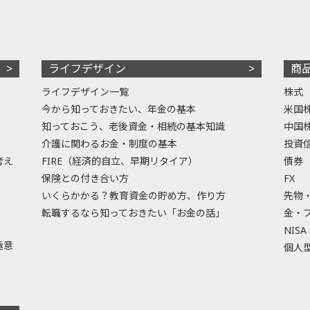
ライフデザイン
商
ライフデザイン一覧
株式
今から知っておきたい、年金の基本
米国
知っておこう、老後資金・相続の基本知識
中国
介護に関わるお金・制度の基本
投資
考え
FIRE（経済的自立、早期リタイア）
債券
保険との付き合い方
FX
いくらかかる？教育資金の貯め方、作り方
先物
転職するなら知っておきたい「お金の話」
金・
NISA
極意
個人型