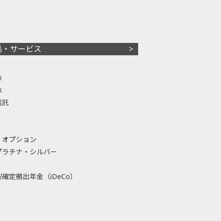
品・サービス
株
株
信託
・オプション
プラチナ・シルバー
確定拠出年金（iDeCo）