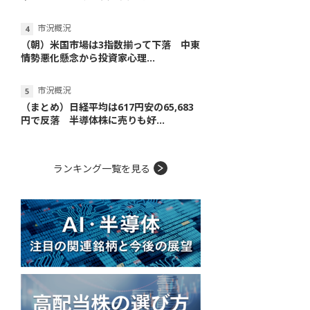
市況概況
（朝）米国市場は3指数揃って下落 中東
情勢悪化懸念から投資家心理...
市況概況
（まとめ）日経平均は617円安の65,683
円で反落 半導体株に売りも好...
ランキング一覧を見る