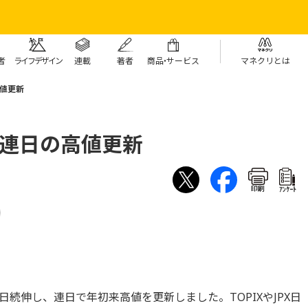
者
ライフデザイン
連載
著者
商
品・
サービス
マネクリとは
値更新
で連日の高値更新
印刷
ｱﾝｹｰﾄ
8日続伸し、連日で年初来高値を更新しました。TOPIXやJPX日