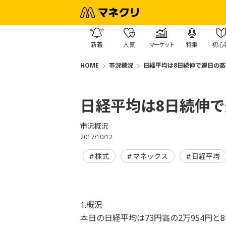
新着
人気
マーケット
特集
初心
HOME
市況概況
日経平均は8日続伸で連日の高
日経平均は8日続伸
市況概況
2017/10/12
株式
マネックス
日経平均
1.概況
本日の日経平均は73円高の2万954円と