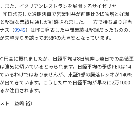
。また、イタリアンレストランを展開するサイゼリヤ
。昨日発表した通期決算で営業利益が前期比24.5％増と好調
加と堅調な業績見通しが好感されました。一方で持ち帰り弁当
ナス（
9945
）は昨日発表した中間業績は堅調だったものの、
が失望売りを誘って8％超の大幅安となっています。
やや円高に振れましたが、日経平均は8日続伸し連日での高値更
は強気に傾いているとみられます。日経平均の予想PERは14
ているわけではありませんが、東証1部の騰落レシオが140％
出てきています。こうした中で日経平均が早々に2万1000
るか注目されます。
スト 益嶋 裕）