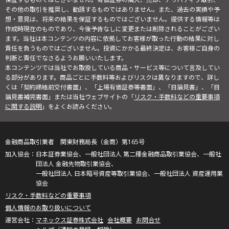
その他の取引を推奨し、勧誘するものではありません。また、過去の実績や予
想・意見は、将来の結果を保証するものではございません。提供する情報等は
作成時現在のものであり、今後予告なしに変更または削除されることがござい
ます。当社は本コンテンツの内容に依拠してお客様が取った行動の結果に対し
責任を負うものではございません。投資にかかる最終決定は、お客様ご自身の
判断と責任でなさるようお願いいたします。
本コンテンツでは当社でお取扱している商品・サービス等について言及してい
る部分があります。商品ごとに手数料等およびリスクは異なりますので、詳し
くは「契約締結前交付書面」、「上場有価証券等書面」、「目論見書」、「目
論見書補完書面」または当社ウェブサイトの「
リスク・手数料などの重要事項
に関する説明
」をよくお読みください。
金融商品取引業者 関東財務局長（金商）第165号
日本証券業協会、一般社団法人 第二種金融商品取引業協会、一般社
団法人 金融先物取引業協会、
一般社団法人 日本暗号資産等取引業協会、一般社団法人 資産運用業
協会
リスク・手数料などの重要事項
個人情報のお取り扱いについて
マネックス証券株式会社
会社概要
お問合せ