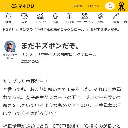
口座開設
ログイン
新着
人気
マーケット
特集
初心者
ライフデザイン
連載
著者
商
HOME
サンプラザ中野くんの株式ロックンロール
まだ半ズボンだぞ。
まだ半ズボンだぞ。
サンプラザ中野くんの株式ロックンロール
サンプラザ中
野くん
2002/12/05
サンプラザ中野だー！
と言っても、あまりに寒いので工夫をした。それは二枚重
ねである。女子高生がスカートの下に、ブルマーを穿いて
寒さをしのいでいるようなものか？この冬、三枚重ねの日
はやってくるのだろうか？
補正予算が話題である。ETC車載機をばら撒くのが良いと