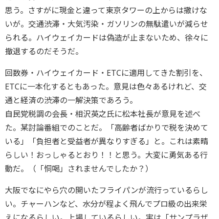
思う。さすがに現金と違って東京タワーの上からは撒けな
いが。交通渋滞・大気汚染・ガソリンの無駄遣いが減らせ
られる。ハイウェイカードは偽造が止まないため、徐々に
撤退するのだそうだ。
回数券・ハイウェイカード・ETCに適用してきた割引を、
ETCに一本化するともあった。意見は色々あるけれど、交
通と経済の渋滞の一解決策であろう。
自民党税調の会長・相沢英之氏に松本社長が意見を述べ
た。某討論番組でのことだ。「高齢者ばかりで税を決めて
いる」「負担者と受益者が異なりすぎる」と。これは素晴
らしい！おっしゃるとおり！！と思う。大変に勇気ある行
動だ。（「恫喝」されませんでしたか？）
大阪でなにやら穴の開いたフライパンが流行っているらし
い。チャーハンなど、水分が程よく飛んでプロ級の出来栄
えになるらしい。上場しているらしい。実は「サンプラザ