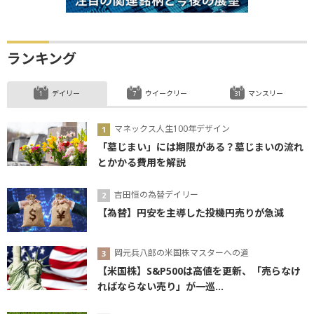
ランキング
デイリー
ウイークリー
マンスリー
マネックス人生100年デザイン
「墓じまい」には期限がある？墓じまいの流れ
とかかる費用を解説
吉田恒の為替デイリー
【為替】円安を主導した投機円売りが急減
岡元兵八郎の米国株マスターへの道
【米国株】S&P500は高値を更新、「売らなけ
ればならない売り」が一巡...