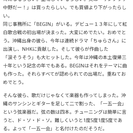
中野だー！」は買ったらしい。でも買値より下がったらし
い。
同じ事務所に「BEGIN」がいる。デビュー１３年にして紅
白歌合戦の初出場が決まった。大変にめでたい。おめでと
う。沖縄出身の彼ら、今年は連続ドラマ「ちゅらさん」に
出演し、NHKに貢献した。そして彼らが作曲した
「涙そうそう」も大ヒットした。今年は沖縄の本土復帰三
十年という記念の年でもある。BEGINはそれをテーマに曲
も作った。それらすべてが認められての出場だ。重ねてお
めでとう。
そんな彼ら、歌だけじゃなくて楽器も作ってしまった。沖
縄のサンシンとギターを足して二で割った、「一五一会」
という弦楽器だ。弦の数は四本。チューニングは簡単に言
うと、ド・ソ・ド・ソ。難しくいうと1度5度1度5度であ
る。よって「一五一会」と名付けたのだそうだ。