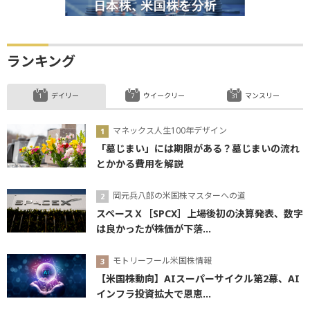
ランキング
デイリー
ウイークリー
マンスリー
マネックス人生100年デザイン
「墓じまい」には期限がある？墓じまいの流れ
とかかる費用を解説
岡元兵八郎の米国株マスターへの道
スペースＸ［SPCX］上場後初の決算発表、数字
は良かったが株価が下落...
モトリーフール米国株情報
【米国株動向】AIスーパーサイクル第2幕、AI
インフラ投資拡大で恩恵...