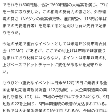
でそれぞれ300円超、合計で600円超の大幅高を演じ、下げ
を一気に取り戻した。この相場の反発力の強さと、外部環
境の良さ（NYダウの最高値更新、雇用統計、113円台半ば
までの円安進行等）を勘案すると週明けも買い先行で始ま
りそうだ。
今週の予定で重要なイベントとしては米連邦公開市場委員
会（FOMC）があるが、ここでの利上げは市場でほぼ織り
込まれており材料にはならない。ポイントは来年以降の利
上げペースでドットチャートに変化があるかを見守りた
い。
もうひとつ重要なイベントは日銀が12月15日に発表する全
国企業短期経済観測調査（12月短観）。大企業製造業の業
況判断指数（DI）は、市場の予想ではプラス24となり、9月
短観の22を上回り、5四半期連続の改善が見込まれている。
短観では大企業製造業のDIが注目されるが、今回の注目は