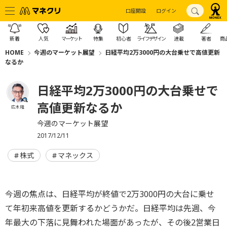
口座開設
ログイン
新着
人気
マーケット
特集
初心者
ライフデザイン
連載
著者
商
HOME
今週のマーケット展望
日経平均2万3000円の大台乗せで高値更新
なるか
日経平均2万3000円の大台乗せで
高値更新なるか
広木 隆
今週のマーケット展望
2017/12/11
株式
マネックス
今週の焦点は、日経平均が終値で2万3000円の大台に乗せ
て年初来高値を更新するかどうかだ。日経平均は先週、今
年最大の下落に見舞われた場面があったが、その後2営業日