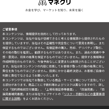
お金を学び、マーケットを知り、未来を描く
ご留意事項
本コンテンツは、情報提供を目的として行っております。
本コンテンツは、当社や当社が信頼できると考える情報源から提供されたもの
を提供していますが、当社はその正確性や完全性について意見を表明し、また
保証するものではございません。有価証券の購入、売却、デリバティブ取引、
その他の取引を推奨し、勧誘するものではありません。また、過去の実績や予
想・意見は、将来の結果を保証するものではございません。提供する情報等は
作成時現在のものであり、今後予告なしに変更または削除されることがござい
ます。当社は本コンテンツの内容に依拠してお客様が取った行動の結果に対し
責任を負うものではございません。投資にかかる最終決定は、お客様ご自身の
判断と責任でなさるようお願いいたします。
本コンテンツでは当社でお取扱している商品・サービス等について言及してい
る部分があります。商品ごとに手数料等およびリスクは異なりますので、詳し
くは「契約締結前交付書面」、「上場有価証券等書面」、「目論見書」、「目
論見書補完書面」または当社ウェブサイトの「
リスク・手数料などの重要事項
に関する説明
」をよくお読みください。