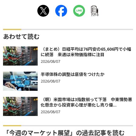
ｱﾝｹｰﾄ
あわせて読む
（まとめ）日経平均は76円安の65,606円で小幅
に続落 来週は米物価指標に注目
2026/08/07
半導体株の調整は底値をつけたか
2026/08/07
（朝）米国市場は3指数揃って下落 中東情勢悪
化懸念から投資家心理が悪化し売り優...
2026/08/07
「今週のマーケット展望」の過去記事を読む