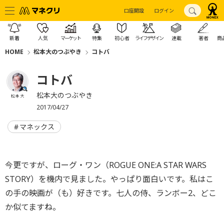
口座開設
ログイン
新着
人気
マーケット
特集
初心者
ライフデザイン
連載
著者
商
HOME
松本大のつぶやき
コトバ
コトバ
松本大のつぶやき
松本 大
2017/04/27
マネックス
今更ですが、ローグ・ワン（ROGUE ONE:A STAR WARS
STORY）を機内で見ました。やっぱり面白いです。私はこ
の手の映画が（も）好きです。七人の侍、ランボー2、どこ
か似てますね。