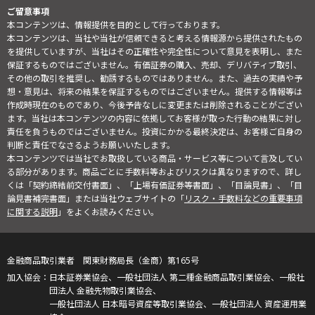
ご留意事項
本コンテンツは、情報提供を目的として行っております。
本コンテンツは、当社や当社が信頼できると考える情報源から提供されたもの
を提供していますが、当社はその正確性や完全性について意見を表明し、また
保証するものではございません。有価証券の購入、売却、デリバティブ取引、
その他の取引を推奨し、勧誘するものではありません。また、過去の実績や予
想・意見は、将来の結果を保証するものではございません。提供する情報等は
作成時現在のものであり、今後予告なしに変更または削除されることがござい
ます。当社は本コンテンツの内容に依拠してお客様が取った行動の結果に対し
責任を負うものではございません。投資にかかる最終決定は、お客様ご自身の
判断と責任でなさるようお願いいたします。
本コンテンツでは当社でお取扱している商品・サービス等について言及してい
る部分があります。商品ごとに手数料等およびリスクは異なりますので、詳し
くは「契約締結前交付書面」、「上場有価証券等書面」、「目論見書」、「目
論見書補完書面」または当社ウェブサイトの「
リスク・手数料などの重要事項
に関する説明
」をよくお読みください。
金融商品取引業者 関東財務局長（金商）第165号
日本証券業協会、一般社団法人 第二種金融商品取引業協会、一般社
団法人 金融先物取引業協会、
一般社団法人 日本暗号資産等取引業協会、一般社団法人 資産運用業