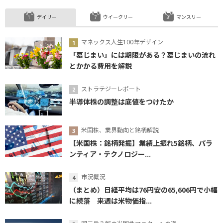
デイリー
ウイークリー
マンスリー
マネックス人生100年デザイン
「墓じまい」には期限がある？墓じまいの流れ
とかかる費用を解説
ストラテジーレポート
半導体株の調整は底値をつけたか
米国株、業界動向と銘柄解説
【米国株：銘柄発掘】業績上振れ5銘柄、パラ
ンティア・テクノロジー...
市況概況
（まとめ）日経平均は76円安の65,606円で小幅
に続落 来週は米物価指...