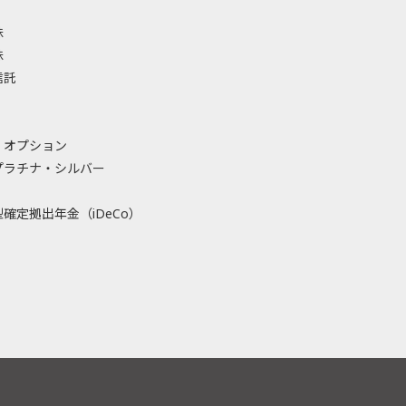
株
株
信託
・オプション
プラチナ・シルバー
確定拠出年金（iDeCo）