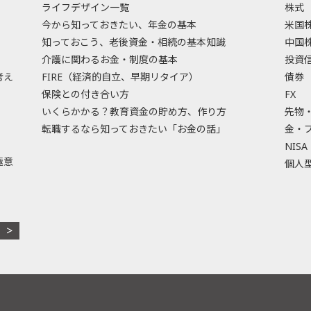
ライフデザイン一覧
株式
今から知っておきたい、年金の基本
米国
知っておこう、老後資金・相続の基本知識
中国
介護に関わるお金・制度の基本
投資
考え
FIRE（経済的自立、早期リタイア）
債券
保険との付き合い方
FX
いくらかかる？教育資金の貯め方、作り方
先物
転職するなら知っておきたい「お金の話」
金・
NISA
極意
個人型