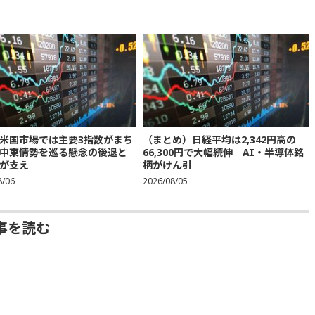
米国市場では主要3指数がまち
（まとめ）日経平均は2,342円高の
中東情勢を巡る懸念の後退と
66,300円で大幅続伸 AI・半導体銘
が支え
柄がけん引
8/06
2026/08/05
事を読む