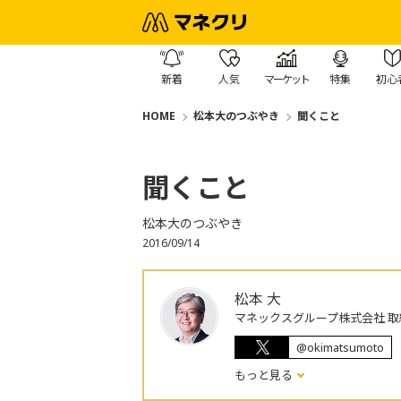
新着
人気
マーケット
特集
初心
HOME
松本大のつぶやき
聞くこと
聞くこと
松本大のつぶやき
2016/09/14
松本 大
マネックスグループ株式会社 取
@okimatsumoto
もっと見る