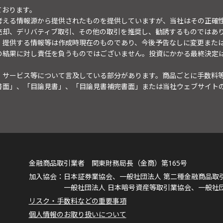
ております。
考える情報源から提供されたものを提供していますが、当社はその正確
売却、デリバティブ取引、その他の取引を推奨し、勧誘するものではあ
。提供する情報等は作成時現在のものであり、今後予告なしに変更また
の結果に対し責任を負うものではございません。投資にかかる最終決定
・サービス等について言及している部分があります。商品ごとに手数料
書面」、「目論見書」、「目論見書補完書面」または当社ウェブサイト
金融商品取引業者 関東財務局長（金商）第165号
日本証券業協会、一般社団法人 第二種金融商品取
一般社団法人 日本暗号資産等取引業協会、一般社
リスク・手数料などの重要事項
個人情報のお取り扱いについて