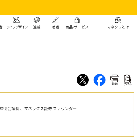
者
ライフデザイン
連載
著者
商
品・
サービス
マネクリとは
印刷
ｱﾝｹｰﾄ
締役会議長 、マネックス証券 ファウンダー