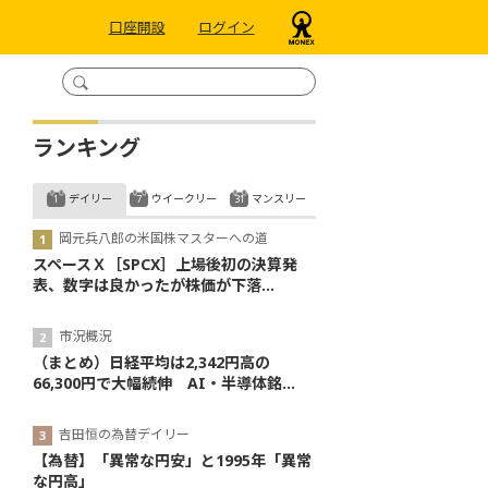
口座開設
ログイン
ランキング
デイリー
ウイークリー
マンスリー
岡元兵八郎の米国株マスターへの道
スペースＸ［SPCX］上場後初の決算発
表、数字は良かったが株価が下落...
市況概況
（まとめ）日経平均は2,342円高の
66,300円で大幅続伸 AI・半導体銘...
吉田恒の為替デイリー
【為替】「異常な円安」と1995年「異常
な円高」