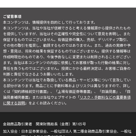
ご留意事項
本コンテンツは、情報提供を目的として行っております。
本コンテンツは、当社や当社が信頼できると考える情報源から提供されたもの
を提供していますが、当社はその正確性や完全性について意見を表明し、また
保証するものではございません。有価証券の購入、売却、デリバティブ取引、
その他の取引を推奨し、勧誘するものではありません。また、過去の実績や予
想・意見は、将来の結果を保証するものではございません。提供する情報等は
作成時現在のものであり、今後予告なしに変更または削除されることがござい
ます。当社は本コンテンツの内容に依拠してお客様が取った行動の結果に対し
責任を負うものではございません。投資にかかる最終決定は、お客様ご自身の
判断と責任でなさるようお願いいたします。
本コンテンツでは当社でお取扱している商品・サービス等について言及してい
る部分があります。商品ごとに手数料等およびリスクは異なりますので、詳し
くは「契約締結前交付書面」、「上場有価証券等書面」、「目論見書」、「目
論見書補完書面」または当社ウェブサイトの「
リスク・手数料などの重要事項
に関する説明
」をよくお読みください。
金融商品取引業者 関東財務局長（金商）第165号
日本証券業協会、一般社団法人 第二種金融商品取引業協会、一般社