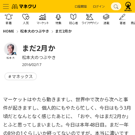
口座開設
ログイン
新着
人気
マーケット
特集
初心者
ライフデザイン
連載
著者
商
HOME
松本大のつぶやき
まだ2月か
まだ2月か
松本大のつぶやき
松本 大
2016/02/17
マネックス
マーケットはやたら動きますし、世界中で次から次へと事
件が起きますし、個人的にもやたら忙しく、今日はもう3月
頃だとなんとなく感じたあとに、「おや、今はまだ2月か」
とふと思ってしまいました。今日は本年48日目。まだ一年
の8分の1ぐらしいか経ってないのですが、本当に濃いです