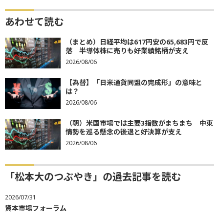
あわせて読む
（まとめ）日経平均は617円安の65,683円で反
落 半導体株に売りも好業績銘柄が支え
2026/08/06
【為替】「日米通貨同盟の完成形」の意味と
は？
2026/08/06
（朝）米国市場では主要3指数がまちまち 中東
情勢を巡る懸念の後退と好決算が支え
2026/08/06
「松本大のつぶやき」の過去記事を読む
2026/07/31
資本市場フォーラム