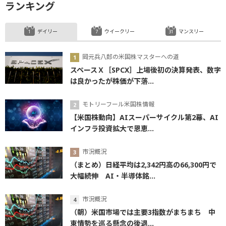
ランキング
デイリー
ウイークリー
マンスリー
岡元兵八郎の米国株マスターへの道
スペースＸ［SPCX］上場後初の決算発表、数字
は良かったが株価が下落...
モトリーフール米国株情報
【米国株動向】AIスーパーサイクル第2幕、AI
インフラ投資拡大で恩恵...
市況概況
（まとめ）日経平均は2,342円高の66,300円で
大幅続伸 AI・半導体銘...
市況概況
（朝）米国市場では主要3指数がまちまち 中
東情勢を巡る懸念の後退...