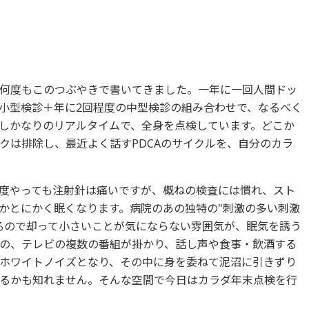
何度もこのつぶやきで書いてきました。一年に一回人間ドッ
小型検診＋年に2回程度の中型検診の組み合わせで、なるべく
しかなりのリアルタイムで、全身を点検しています。どこか
クは排除し、最近よく話すPDCAのサイクルを、自分のカラ
度やっても注射針は痛いですが、概ねの検査には慣れ、スト
かとにかく眠くなります。病院のあの独特の"刺激の多い刺激
るので却って小さいことが気にならない雰囲気が、眠気を誘う
の、テレビの複数の番組が掛かり、話し声や食事・飲酒する
ホワイトノイズとなり、その中に身を委ねて泥沼に引きずり
るかも知れません。そんな空間で今日はカラダ年末点検を行