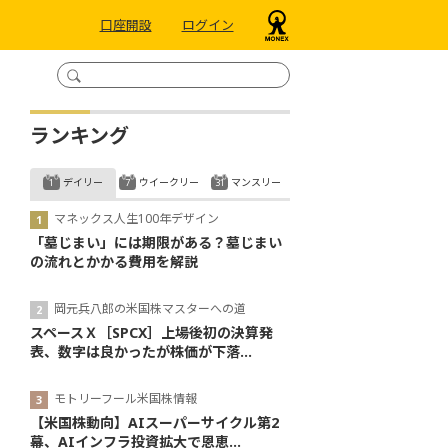
口座開設
ログイン
ランキング
デイリー
ウイークリー
マンスリー
マネックス人生100年デザイン
「墓じまい」には期限がある？墓じまい
の流れとかかる費用を解説
岡元兵八郎の米国株マスターへの道
スペースＸ［SPCX］上場後初の決算発
表、数字は良かったが株価が下落...
モトリーフール米国株情報
【米国株動向】AIスーパーサイクル第2
幕、AIインフラ投資拡大で恩恵...