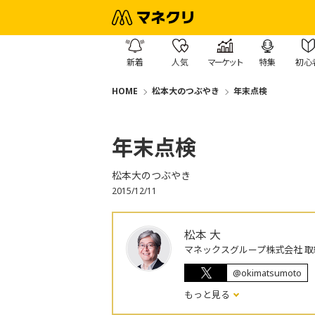
新着
人気
マーケット
特集
初心
HOME
松本大のつぶやき
年末点検
年末点検
松本大のつぶやき
2015/12/11
松本 大
マネックスグループ株式会社 取
@okimatsumoto
もっと見る