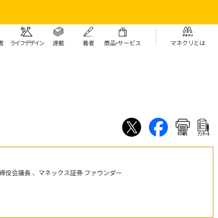
者
ライフデザイン
連載
著者
商
品・
サービス
マネクリとは
印刷
ｱﾝｹｰﾄ
締役会議長 、マネックス証券 ファウンダー