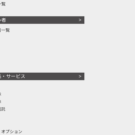
一覧
心者
者一覧
品・サービス
株
株
信託
・オプション