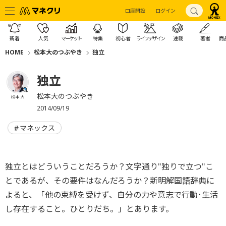
口座開設
ログイン
新着
人気
マーケット
特集
初心者
ライフデザイン
連載
著者
商
HOME
松本大のつぶやき
独立
独立
松本大のつぶやき
松本 大
2014/09/19
マネックス
独立とはどういうことだろうか？文字通り"独りで立つ"こ
とであるが、その要件はなんだろうか？新明解国語辞典に
よると、「他の束縛を受けず、自分の力や意志で行動･生活
し存在すること。ひとりだち。」とあります。