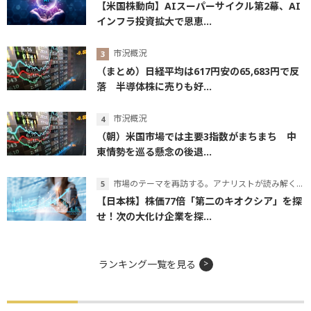
【米国株動向】AIスーパーサイクル第2幕、AI
インフラ投資拡大で恩恵...
市況概況
（まとめ）日経平均は617円安の65,683円で反
落 半導体株に売りも好...
市況概況
（朝）米国市場では主要3指数がまちまち 中
東情勢を巡る懸念の後退...
市場のテーマを再訪する。アナリストが読み解くテーマの本質
【日本株】株価77倍「第二のキオクシア」を探
せ！次の大化け企業を探...
ランキング一覧を見る