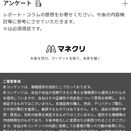
アンケート
レポート・コラムの感想をお寄せください。今後の内容検
討等に参考にさせていただきます。
※は必須項目です。
お金を学び、マーケットを知り、未来を描く
ご留意事項
本コンテンツは、情報提供を目的として行っております。
本コンテンツは、当社や当社が信頼できると考える情報源から提供されたもの
を提供していますが、当社はその正確性や完全性について意見を表明し、また
保証するものではございません。有価証券の購入、売却、デリバティブ取引、
その他の取引を推奨し、勧誘するものではありません。また、過去の実績や予
想・意見は、将来の結果を保証するものではございません。提供する情報等は
作成時現在のものであり、今後予告なしに変更または削除されることがござい
ます。当社は本コンテンツの内容に依拠してお客様が取った行動の結果に対し