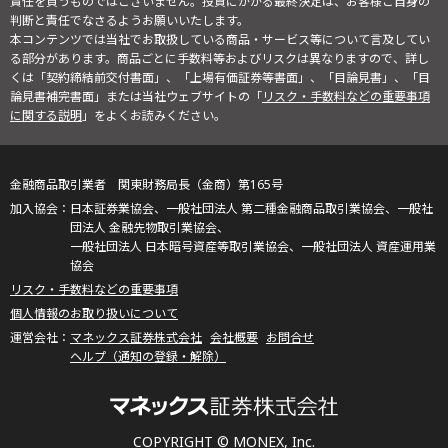
責任を負うものではございません。投資にかかる最終決定は、お客様ご自身の
判断と責任でなさるようお願いいたします。
本コンテンツでは当社でお取扱している商品・サービス等について言及してい
る部分があります。商品ごとに手数料等およびリスクは異なりますので、詳し
くは「契約締結前交付書面」、「上場有価証券等書面」、「目論見書」、「目
論見書補完書面」または当社ウェブサイトの「
リスク・手数料などの重要事項
に関する説明
」をよくお読みください。
金融商品取引業者 関東財務局長（金商）第165号
日本証券業協会、一般社団法人 第二種金融商品取引業協会、一般社
団法人 金融先物取引業協会、
一般社団法人 日本暗号資産等取引業協会、一般社団法人 資産運用業
協会
リスク・手数料などの重要事項
個人情報のお取り扱いについて
マネックス証券株式会社
会社概要
お問合せ
ヘルプ（通知の登録・解除）
COPYRIGHT © MONEX, Inc.