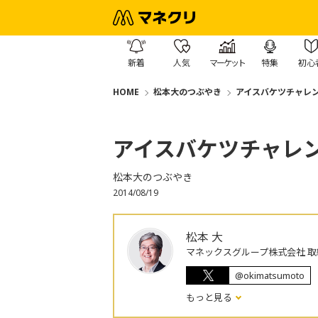
新着
人気
マーケット
特集
初心
HOME
松本大のつぶやき
アイスバケツチャレ
アイスバケツチャレ
松本大のつぶやき
2014/08/19
松本 大
マネックスグループ株式会社 取
@okimatsumoto
もっと見る