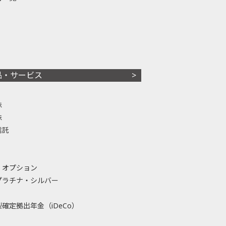
品・サービス
株
株
信託
・オプション
プラチナ・シルバー
確定拠出年金（iDeCo）