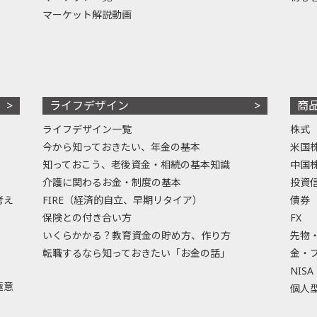
マーケット解説動画
ライフデザイン
商
ライフデザイン一覧
株式
今から知っておきたい、年金の基本
米国
知っておこう、老後資金・相続の基本知識
中国
介護に関わるお金・制度の基本
投資
考え
FIRE（経済的自立、早期リタイア）
債券
保険との付き合い方
FX
いくらかかる？教育資金の貯め方、作り方
先物
転職するなら知っておきたい「お金の話」
金・
NISA
極意
個人型