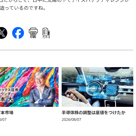
日だからこそ、日中に太陽の下でアイスバケツチャレンジが
造っているのですね。
印刷
ｱﾝｹｰﾄ
資本市場
半導体株の調整は底値をつけたか
8/07
2026/08/07