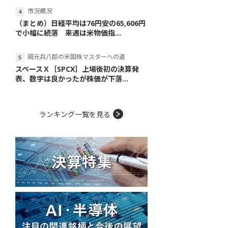
市況概況
（まとめ）日経平均は76円安の65,606円
で小幅に続落 来週は米物価指...
岡元兵八郎の米国株マスターへの道
スペースＸ［SPCX］上場後初の決算発
表、数字は良かったが株価が下落...
ランキング一覧を見る