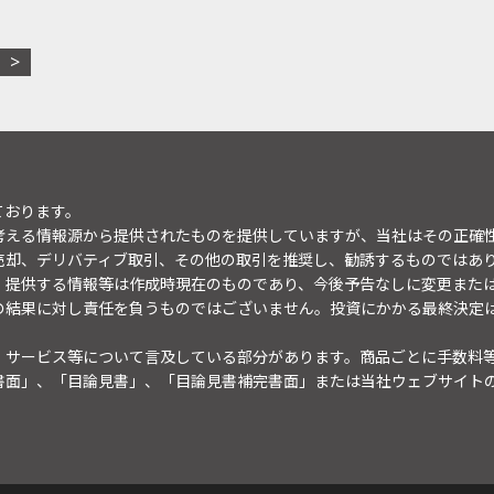
ております。
考える情報源から提供されたものを提供していますが、当社はその正確
売却、デリバティブ取引、その他の取引を推奨し、勧誘するものではあ
。提供する情報等は作成時現在のものであり、今後予告なしに変更また
の結果に対し責任を負うものではございません。投資にかかる最終決定
・サービス等について言及している部分があります。商品ごとに手数料
書面」、「目論見書」、「目論見書補完書面」または当社ウェブサイト