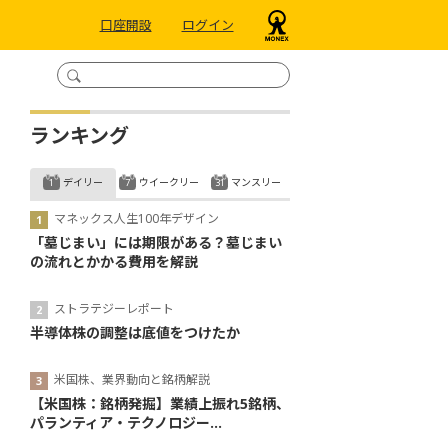
口座開設
ログイン
ランキング
デイリー
ウイークリー
マンスリー
マネックス人生100年デザイン
「墓じまい」には期限がある？墓じまい
の流れとかかる費用を解説
ストラテジーレポート
半導体株の調整は底値をつけたか
米国株、業界動向と銘柄解説
【米国株：銘柄発掘】業績上振れ5銘柄、
パランティア・テクノロジー...