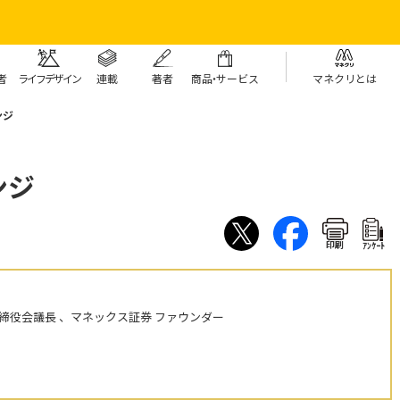
者
ライフデザイン
連載
著者
商
品・
サービス
マネクリとは
ンジ
ンジ
印刷
ｱﾝｹｰﾄ
締役会議長 、マネックス証券 ファウンダー