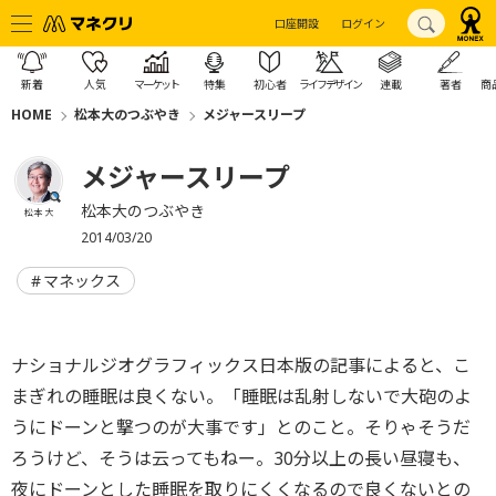
口座開設
ログイン
新着
人気
マーケット
特集
初心者
ライフデザイン
連載
著者
商
HOME
松本大のつぶやき
メジャースリープ
メジャースリープ
松本大のつぶやき
松本 大
2014/03/20
マネックス
ナショナルジオグラフィックス日本版の記事によると、こ
まぎれの睡眠は良くない。「睡眠は乱射しないで大砲のよ
うにドーンと撃つのが大事です」とのこと。そりゃそうだ
ろうけど、そうは云ってもねー。30分以上の長い昼寝も、
夜にドーンとした睡眠を取りにくくなるので良くないとの