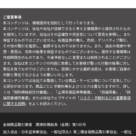
ご留意事項
本コンテンツは、情報提供を目的として行っております。
本コンテンツは、当社や当社が信頼できると考える情報源から提供されたもの
を提供していますが、当社はその正確性や完全性について意見を表明し、また
保証するものではございません。有価証券の購入、売却、デリバティブ取引、
その他の取引を推奨し、勧誘するものではありません。また、過去の実績や予
想・意見は、将来の結果を保証するものではございません。提供する情報等は
作成時現在のものであり、今後予告なしに変更または削除されることがござい
ます。当社は本コンテンツの内容に依拠してお客様が取った行動の結果に対し
責任を負うものではございません。投資にかかる最終決定は、お客様ご自身の
判断と責任でなさるようお願いいたします。
本コンテンツでは当社でお取扱している商品・サービス等について言及してい
る部分があります。商品ごとに手数料等およびリスクは異なりますので、詳し
くは「契約締結前交付書面」、「上場有価証券等書面」、「目論見書」、「目
論見書補完書面」または当社ウェブサイトの「
リスク・手数料などの重要事項
に関する説明
」をよくお読みください。
金融商品取引業者 関東財務局長（金商）第165号
日本証券業協会、一般社団法人 第二種金融商品取引業協会、一般社