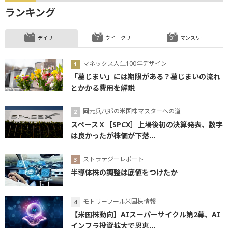
ランキング
デイリー
ウイークリー
マンスリー
マネックス人生100年デザイン
「墓じまい」には期限がある？墓じまいの流れ
とかかる費用を解説
岡元兵八郎の米国株マスターへの道
スペースＸ［SPCX］上場後初の決算発表、数字
は良かったが株価が下落...
ストラテジーレポート
半導体株の調整は底値をつけたか
モトリーフール米国株情報
【米国株動向】AIスーパーサイクル第2幕、AI
インフラ投資拡大で恩恵...