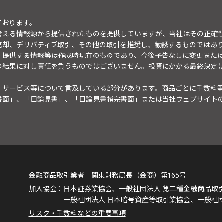
ております。
考える情報源から提供されたものを提供していますが、当社はその正確
売却、デリバティブ取引、その他の取引を推奨し、勧誘するものではあ
。提供する情報等は作成時現在のものであり、今後予告なしに変更また
の結果に対し責任を負うものではございません。投資にかかる最終決定
・サービス等について言及している部分があります。商品ごとに手数料
書面」、「目論見書」、「目論見書補完書面」または当社ウェブサイト
金融商品取引業者 関東財務局長（金商）第165号
日本証券業協会、一般社団法人 第二種金融商品取
一般社団法人 日本暗号資産等取引業協会、一般社
リスク・手数料などの重要事項