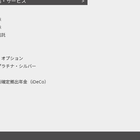
品・サービス
株
株
信託
・オプション
プラチナ・シルバー
確定拠出年金（iDeCo）