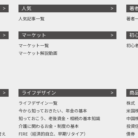
人気
著
人気記事一覧
著者
マーケット
初
マーケット一覧
初心
マーケット解説動画
ライフデザイン
商
ライフデザイン一覧
株式
今から知っておきたい、年金の基本
米国
知っておこう、老後資金・相続の基本知識
中国
介護に関わるお金・制度の基本
投資
考え
FIRE（経済的自立、早期リタイア）
債券