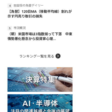
吉田恒の為替デイリー
【為替】120日MA（移動平均線）割れが
示す円売り取引の損失
市況概況
（朝）米国市場は3指数揃って下落 中東
情勢悪化懸念から投資家心理...
ランキング一覧を見る