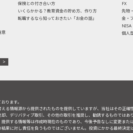
保険との付き合い方
FX
いくらかかる？教育資金の貯め方、作り方
先物
転職するなら知っておきたい「お金の話」
金・
NISA
極意
個人型
ております。
考える情報源から提供されたものを提供していますが、当社はその正確
売却、デリバティブ取引、その他の取引を推奨し、勧誘するものではあ
。提供する情報等は作成時現在のものであり、今後予告なしに変更また
の結果に対し責任を負うものではございません。投資にかかる最終決定