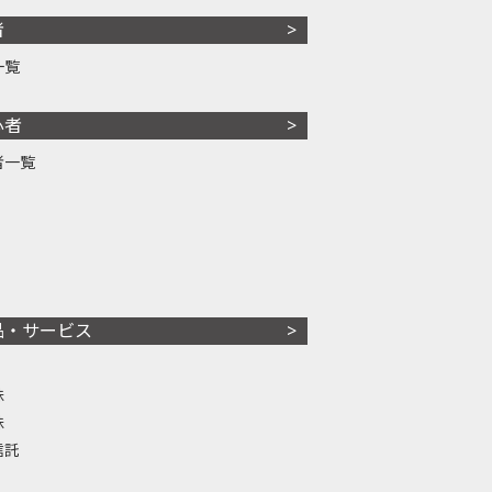
者
一覧
心者
者一覧
品・サービス
株
株
信託