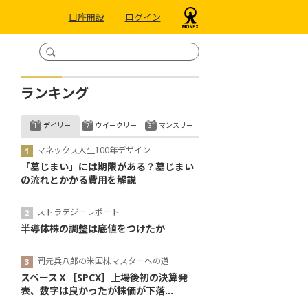
口座開設
ログイン
ランキング
デイリー
ウイークリー
マンスリー
マネックス人生100年デザイン
「墓じまい」には期限がある？墓じまい
の流れとかかる費用を解説
ストラテジーレポート
半導体株の調整は底値をつけたか
岡元兵八郎の米国株マスターへの道
スペースＸ［SPCX］上場後初の決算発
表、数字は良かったが株価が下落...