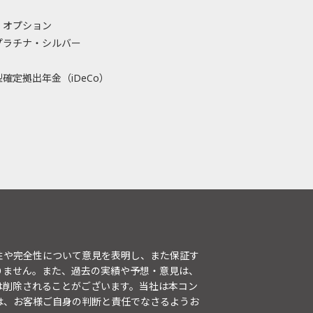
・オプション
プラチナ・シルバー
確定拠出年金（iDeCo）
性や完全性について意見を表明し、また保証す
りません。また、過去の実績や予想・意見は、
は削除されることがございます。当社は本コン
は、お客様ご自身の判断と責任でなさるようお