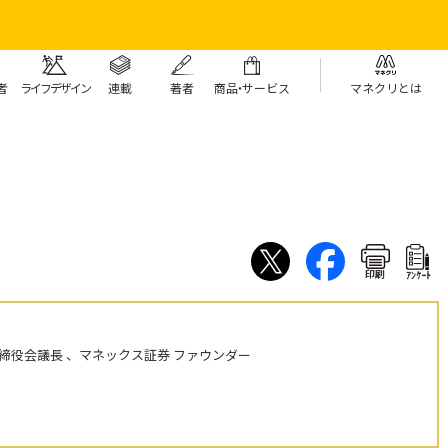
者
ライフデザイン
連載
著者
商
品・
サービス
マネクリとは
印刷
ｱﾝｹｰﾄ
締役会議長 、マネックス証券 ファウンダー