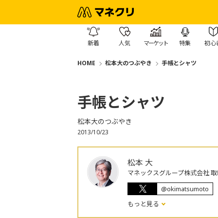
新着
人気
マーケット
特集
初心
HOME
松本大のつぶやき
手帳とシャツ
手帳とシャツ
松本大のつぶやき
2013/10/23
松本 大
マネックスグループ株式会社 取
@okimatsumoto
もっと見る