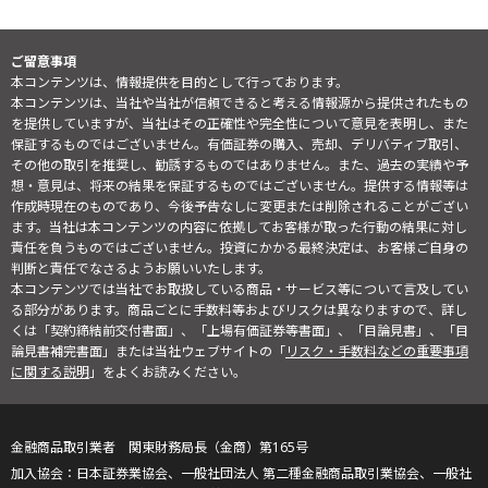
ご留意事項
本コンテンツは、情報提供を目的として行っております。
本コンテンツは、当社や当社が信頼できると考える情報源から提供されたもの
を提供していますが、当社はその正確性や完全性について意見を表明し、また
保証するものではございません。有価証券の購入、売却、デリバティブ取引、
その他の取引を推奨し、勧誘するものではありません。また、過去の実績や予
想・意見は、将来の結果を保証するものではございません。提供する情報等は
作成時現在のものであり、今後予告なしに変更または削除されることがござい
ます。当社は本コンテンツの内容に依拠してお客様が取った行動の結果に対し
責任を負うものではございません。投資にかかる最終決定は、お客様ご自身の
判断と責任でなさるようお願いいたします。
本コンテンツでは当社でお取扱している商品・サービス等について言及してい
る部分があります。商品ごとに手数料等およびリスクは異なりますので、詳し
くは「契約締結前交付書面」、「上場有価証券等書面」、「目論見書」、「目
論見書補完書面」または当社ウェブサイトの「
リスク・手数料などの重要事項
に関する説明
」をよくお読みください。
金融商品取引業者 関東財務局長（金商）第165号
日本証券業協会、一般社団法人 第二種金融商品取引業協会、一般社