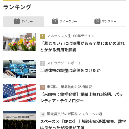
ランキング
デイリー
ウイークリー
マンスリー
マネックス人生100年デザイン
「墓じまい」には期限がある？墓じまいの流れ
とかかる費用を解説
ストラテジーレポート
半導体株の調整は底値をつけたか
米国株、業界動向と銘柄解説
【米国株：銘柄発掘】業績上振れ5銘柄、パラ
ンティア・テクノロジー...
岡元兵八郎の米国株マスターへの道
スペースＸ［SPCX］上場後初の決算発表、数字
は良かったが株価が下落...