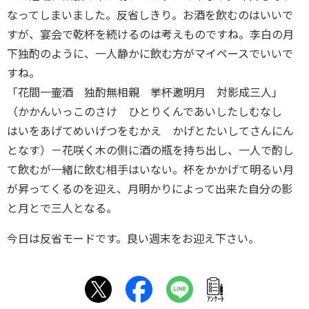
なってしまいました。反省しきり。お酒を飲むのはいいで
すが、宴会で乾杯を続けるのは考えものですね。李白の月
下独酌のように、一人静かに飲む方がマイペースでいいで
すね。
「花間一壷酒 独酌無相親 挙杯邀明月 対影成三人」
（かかんいっこのさけ ひとりくんであいしたしむなし
はいをあげてめいげつをむかえ かげとたいしてさんにん
となす）－花咲く木の側に酒の瓶を持ち出し、一人で酌し
て飲むが一緒に飲む相手はいない。杯をかかげて明るい月
が昇ってくるのを迎え、月明かりによって出来た自分の影
と月とで三人となる。
今日は反省モードです。良い週末をお迎え下さい。
ｱﾝｹｰﾄ