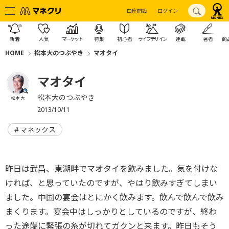
口座開設
ログイン
新着
人気
マーケット
特集
初心者
ライフデザイン
連載
著者
商
HOME
松本大のつぶやき
マオタイ
マオタイ
松本大のつぶやき
松本 大
2013/10/11
マネックス
昨日は武昌、東湖畔でマオタイを飲みました。気を付けな
ければ、と思っていたのですが、やはり飲みすぎてしまい
ました。中国の宴会はとにかく飲みます。飲んで飲んで飲み
まくります。宴会中はしっかりとしているのですが、終わ
った途端に緊張の糸が切れてガクンと来ます。昨日もそう