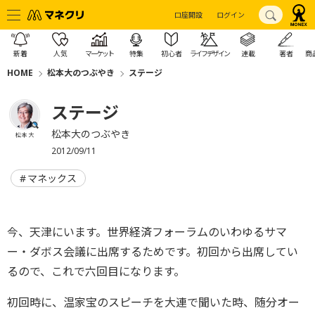
口座開設
ログイン
新着
人気
マーケット
特集
初心者
ライフデザイン
連載
著者
商
HOME
松本大のつぶやき
ステージ
ステージ
松本大のつぶやき
松本 大
2012/09/11
マネックス
今、天津にいます。世界経済フォーラムのいわゆるサマ
ー・ダボス会議に出席するためです。初回から出席してい
るので、これで六回目になります。
初回時に、温家宝のスピーチを大連で聞いた時、随分オー