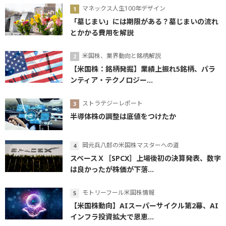
マネックス人生100年デザイン
「墓じまい」には期限がある？墓じまいの流れ
とかかる費用を解説
米国株、業界動向と銘柄解説
【米国株：銘柄発掘】業績上振れ5銘柄、パラ
ンティア・テクノロジー...
ストラテジーレポート
半導体株の調整は底値をつけたか
岡元兵八郎の米国株マスターへの道
スペースＸ［SPCX］上場後初の決算発表、数字
は良かったが株価が下落...
モトリーフール米国株情報
【米国株動向】AIスーパーサイクル第2幕、AI
インフラ投資拡大で恩恵...