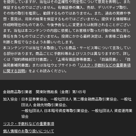
を提供していますが、当社はその正確性や完全性について意見を表明し、また
保証するものではございません。有価証券の購入、売却、デリバティブ取引、
その他の取引を推奨し、勧誘するものではありません。また、過去の実績や予
想・意見は、将来の結果を保証するものではございません。提供する情報等は
作成時現在のものであり、今後予告なしに変更または削除されることがござい
ます。当社は本コンテンツの内容に依拠してお客様が取った行動の結果に対し
責任を負うものではございません。投資にかかる最終決定は、お客様ご自身の
判断と責任でなさるようお願いいたします。
本コンテンツでは当社でお取扱している商品・サービス等について言及してい
る部分があります。商品ごとに手数料等およびリスクは異なりますので、詳し
くは「契約締結前交付書面」、「上場有価証券等書面」、「目論見書」、「目
論見書補完書面」または当社ウェブサイトの「
リスク・手数料などの重要事項
に関する説明
」をよくお読みください。
金融商品取引業者 関東財務局長（金商）第165号
日本証券業協会、一般社団法人 第二種金融商品取引業協会、一般社
団法人 金融先物取引業協会、
一般社団法人 日本暗号資産等取引業協会、一般社団法人 資産運用業
協会
リスク・手数料などの重要事項
個人情報のお取り扱いについて