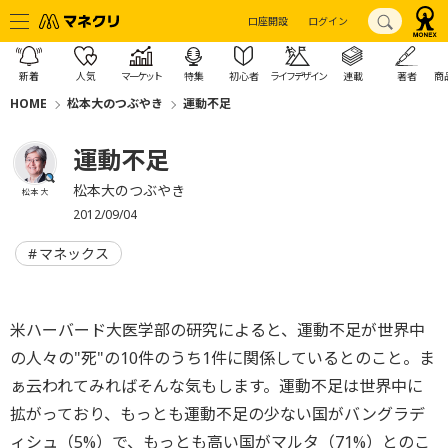
口座開設
ログイン
新着
人気
マーケット
特集
初心者
ライフデザイン
連載
著者
商
HOME
松本大のつぶやき
運動不足
運動不足
松本大のつぶやき
松本 大
2012/09/04
マネックス
米ハーバード大医学部の研究によると、運動不足が世界中
の人々の"死"の10件のうち1件に関係しているとのこと。ま
ぁ云われてみればそんな気もします。運動不足は世界中に
拡がっており、もっとも運動不足の少ない国がバングラデ
ィシュ（5%）で、もっとも高い国がマルタ（71%）とのこ