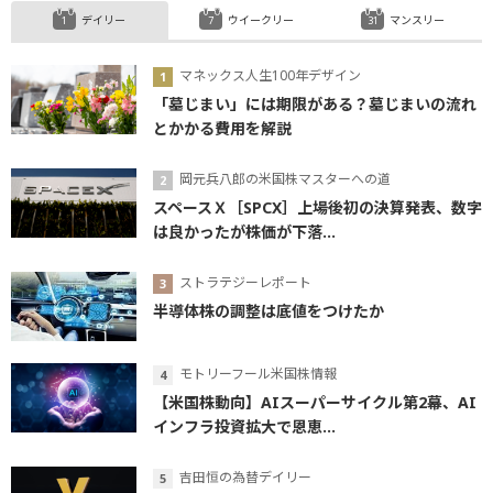
デイリー
ウイークリー
マンスリー
マネックス人生100年デザイン
「墓じまい」には期限がある？墓じまいの流れ
とかかる費用を解説
岡元兵八郎の米国株マスターへの道
スペースＸ［SPCX］上場後初の決算発表、数字
は良かったが株価が下落...
ストラテジーレポート
半導体株の調整は底値をつけたか
モトリーフール米国株情報
【米国株動向】AIスーパーサイクル第2幕、AI
インフラ投資拡大で恩恵...
吉田恒の為替デイリー