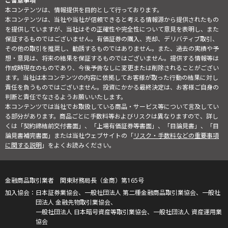
ご留意事項
本コンテンツは、情報提供を目的として行っております。
本コンテンツは、当社や当社が信頼できると考える情報源から提供されたもの
を提供していますが、当社はその正確性や完全性について意見を表明し、また
保証するものではございません。有価証券の購入、売却、デリバティブ取引、
その他の取引を推奨し、勧誘するものではありません。また、過去の実績や予
想・意見は、将来の結果を保証するものではございません。提供する情報等は
作成時現在のものであり、今後予告なしに変更または削除されることがござい
ます。当社は本コンテンツの内容に依拠してお客様が取った行動の結果に対し
責任を負うものではございません。投資にかかる最終決定は、お客様ご自身の
判断と責任でなさるようお願いいたします。
本コンテンツでは当社でお取扱している商品・サービス等について言及してい
る部分があります。商品ごとに手数料等およびリスクは異なりますので、詳し
くは「契約締結前交付書面」、「上場有価証券等書面」、「目論見書」、「目
論見書補完書面」または当社ウェブサイトの「
リスク・手数料などの重要事項
に関する説明
」をよくお読みください。
金融商品取引業者 関東財務局長（金商）第165号
日本証券業協会、一般社団法人 第二種金融商品取引業協会、一般社
団法人 金融先物取引業協会、
一般社団法人 日本暗号資産等取引業協会、一般社団法人 資産運用業
協会