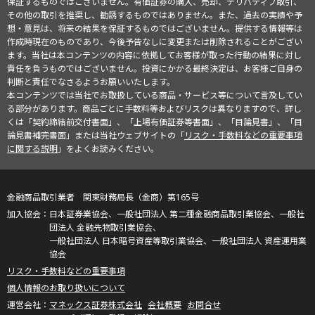
保証するものではございません。有価証券の購入、売却、デリバティブ取引、
その他の取引を推奨し、勧誘するものではありません。また、過去の実績や予
想・意見は、将来の結果を保証するものではございません。提供する情報等は
作成時現在のものであり、今後予告なしに変更または削除されることがござい
ます。当社は本コンテンツの内容に依拠してお客様が取った行動の結果に対し
責任を負うものではございません。投資にかかる最終決定は、お客様ご自身の
判断と責任でなさるようお願いいたします。
本コンテンツでは当社でお取扱している商品・サービス等について言及してい
る部分があります。商品ごとに手数料等およびリスクは異なりますので、詳し
くは「契約締結前交付書面」、「上場有価証券等書面」、「目論見書」、「目
論見書補完書面」または当社ウェブサイトの「
リスク・手数料などの重要事項
に関する説明
」をよくお読みください。
金融商品取引業者 関東財務局長（金商）第165号
日本証券業協会、一般社団法人 第二種金融商品取引業協会、一般社
団法人 金融先物取引業協会、
一般社団法人 日本暗号資産等取引業協会、一般社団法人 資産運用業
協会
リスク・手数料などの重要事項
個人情報のお取り扱いについて
マネックス証券株式会社
会社概要
お問合せ