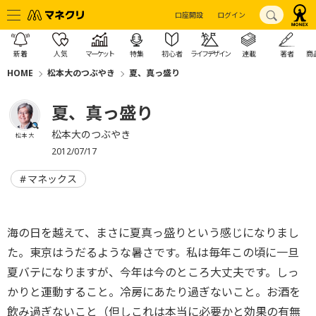
口座開設
ログイン
新着
人気
マーケット
特集
初心者
ライフデザイン
連載
著者
商
HOME
松本大のつぶやき
夏、真っ盛り
夏、真っ盛り
松本大のつぶやき
松本 大
2012/07/17
マネックス
海の日を越えて、まさに夏真っ盛りという感じになりまし
た。東京はうだるような暑さです。私は毎年この頃に一旦
夏バテになりますが、今年は今のところ大丈夫です。しっ
かりと運動すること。冷房にあたり過ぎないこと。お酒を
飲み過ぎないこと（但しこれは本当に必要かと効果の有無