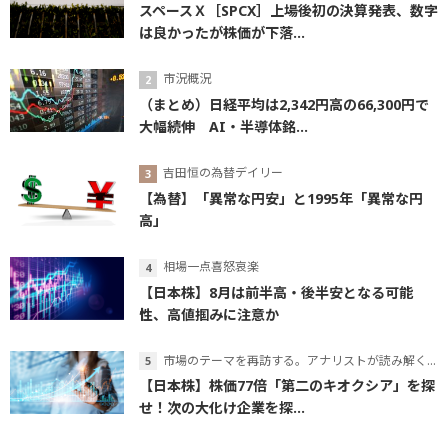
スペースＸ［SPCX］上場後初の決算発表、数字
は良かったが株価が下落...
市況概況
（まとめ）日経平均は2,342円高の66,300円で
大幅続伸 AI・半導体銘...
吉田恒の為替デイリー
【為替】「異常な円安」と1995年「異常な円
高」
相場一点喜怒哀楽
【日本株】8月は前半高・後半安となる可能
性、高値掴みに注意か
市場のテーマを再訪する。アナリストが読み解くテーマの本質
【日本株】株価77倍「第二のキオクシア」を探
せ！次の大化け企業を探...