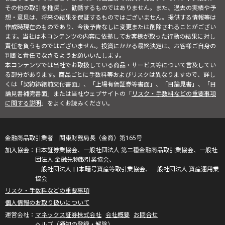
その他の取引を推奨し、勧誘するものではありません。また、過去の実績や予
想・意見は、将来の結果を保証するものではございません。提供する情報等は
作成時現在のものであり、今後予告なしに変更または削除されることがござい
ます。当社は本コンテンツの内容に依拠してお客様が取った行動の結果に対し
責任を負うものではございません。投資にかかる最終決定は、お客様ご自身の
判断と責任でなさるようお願いいたします。
本コンテンツでは当社でお取扱している商品・サービス等について言及してい
る部分があります。商品ごとに手数料等およびリスクは異なりますので、詳し
くは「契約締結前交付書面」、「上場有価証券等書面」、「目論見書」、「目
論見書補完書面」または当社ウェブサイトの「
リスク・手数料などの重要事項
に関する説明
」をよくお読みください。
金融商品取引業者 関東財務局長（金商）第165号
日本証券業協会、一般社団法人 第二種金融商品取引業協会、一般社
団法人 金融先物取引業協会、
一般社団法人 日本暗号資産等取引業協会、一般社団法人 資産運用業
協会
リスク・手数料などの重要事項
個人情報のお取り扱いについて
マネックス証券株式会社
会社概要
お問合せ
ヘルプ（通知の登録・解除）