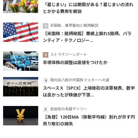
「墓じまい」には期限がある？墓じまいの流れ
とかかる費用を解説
米国株、業界動向と銘柄解説
【米国株：銘柄発掘】業績上振れ5銘柄、パラ
ンティア・テクノロジー...
ストラテジーレポート
半導体株の調整は底値をつけたか
岡元兵八郎の米国株マスターへの道
スペースＸ［SPCX］上場後初の決算発表、数字
は良かったが株価が下落...
吉田恒の為替デイリー
【為替】120日MA（移動平均線）割れが示す円
売り取引の損失