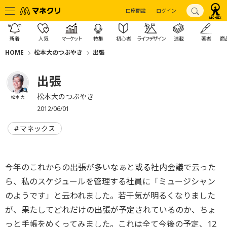
口座開設
ログイン
新着
人気
マーケット
特集
初心者
ライフデザイン
連載
著者
商
HOME
松本大のつぶやき
出張
出張
松本大のつぶやき
松本 大
2012/06/01
マネックス
今年のこれからの出張が多いなぁと或る社内会議で云った
ら、私のスケジュールを管理する社員に「ミュージシャン
のようです」と云われました。若干気が明るくなりました
が、果たしてどれだけの出張が予定されているのか、ちょ
っと手帳をめくってみました。これは全て今後の予定、12