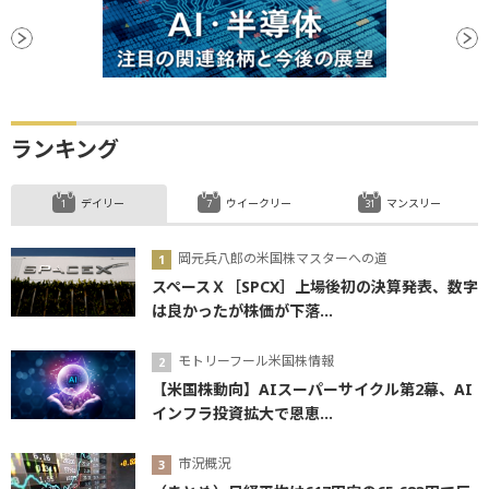
ランキング
デイリー
ウイークリー
マンスリー
岡元兵八郎の米国株マスターへの道
スペースＸ［SPCX］上場後初の決算発表、数字
は良かったが株価が下落...
モトリーフール米国株情報
【米国株動向】AIスーパーサイクル第2幕、AI
インフラ投資拡大で恩恵...
市況概況