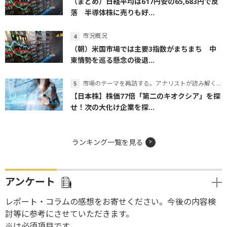
（まとめ）日経平均は617円安の65,683円で反
落 半導体株に売りも好...
市況概況
（朝）米国市場では主要3指数がまちまち 中
東情勢を巡る懸念の後退...
市場のテーマを再訪する。アナリストが読み解くテーマの本質
【日本株】株価77倍「第二のキオクシア」を探
せ！次の大化け企業を探...
ランキング一覧を見る
アンケート
レポート・コラムの感想をお寄せください。今後の内容検
討等に参考にさせていただきます。
※は必須項目です。