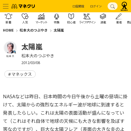
口座開設
ログイン
新着
人気
マーケット
特集
初心者
ライフデザイン
連載
著者
商
HOME
松本大のつぶやき
太陽嵐
太陽嵐
松本大のつぶやき
松本 大
2012/03/08
マネックス
NASAなどは昨日、日本時間の今日午後から土曜の昼頃に掛
けて、太陽からの強烈なエネルギー波が地球に到達すると
発表したらしい。これは太陽の表面活動が盛んになってい
て（これはそれ自体で地球の天候にも大きな影響を及ぼす
筈なのですが）、巨大な太陽フレア（表面の大きな炎のよ