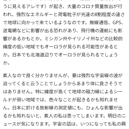
うに見えるアレです）が起き、大量のコロナ質量放出が行
われ、強烈なエネルギーと荷電粒子が光速の8割程度の速さ
で地球に向かって来ているようなのです。無線通信、GPS、
送電網などに影響が出る恐れがあり、飛行機の運航にも影
響があるかもとか。ミシガン州やイリノイ州などの比較的
緯度の低い地域でもオーロラが見られる可能性があると
か。日本でも北海道辺りでオーロラが見られるでしょう
か。
素人なので良く分かりませんが、要は強烈な宇宙線の波が
迫ってくると云うことでしょうからあまり体に良さそうで
はありません。特に緯度が高くて地球の磁力線によるシー
ルドが弱い地域では、色々なことが起きるかも知れませ
ん。日本に於ける放射線の測定値にも、ひょんな影響が出
るかも知れないと、素人の私は思ってしまいます。明日のニ
ュースが気になります。宇宙の話は、いつになっても私の興