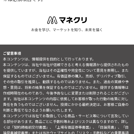
お金を学び、マーケットを知り、未来を描く
ご留意事項
本コンテンツは、情報提供を目的として行っております。
本コンテンツは、当社や当社が信頼できると考える情報源から提供されたもの
を提供していますが、当社はその正確性や完全性について意見を表明し、また
保証するものではございません。有価証券の購入、売却、デリバティブ取引、
その他の取引を推奨し、勧誘するものではありません。また、過去の実績や予
想・意見は、将来の結果を保証するものではございません。提供する情報等は
作成時現在のものであり、今後予告なしに変更または削除されることがござい
ます。当社は本コンテンツの内容に依拠してお客様が取った行動の結果に対し
責任を負うものではございません。投資にかかる最終決定は、お客様ご自身の
判断と責任でなさるようお願いいたします。
本コンテンツでは当社でお取扱している商品・サービス等について言及してい
る部分があります。商品ごとに手数料等およびリスクは異なりますので、詳し
くは「契約締結前交付書面」、「上場有価証券等書面」、「目論見書」、「目
論見書補完書面」または当社ウェブサイトの「
リスク・手数料などの重要事項