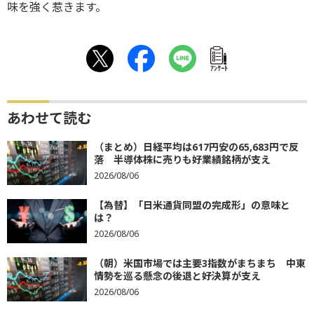
味を強く惹きます。
ｱﾝｹｰﾄ
あわせて読む
（まとめ）日経平均は617円安の65,683円で反
落 半導体株に売りも好業績銘柄が支え
2026/08/06
【為替】「日米通貨同盟の完成形」の意味と
は？
2026/08/06
（朝）米国市場では主要3指数がまちまち 中東
情勢を巡る懸念の後退と好決算が支え
2026/08/06