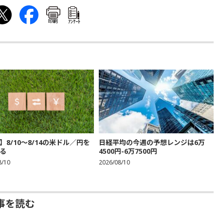
印刷
ｱﾝｹｰﾄ
】8/10～8/14の米ドル／円を
日経平均の今週の予想レンジは6万
る
4500円-6万7500円
8/10
2026/08/10
事を読む