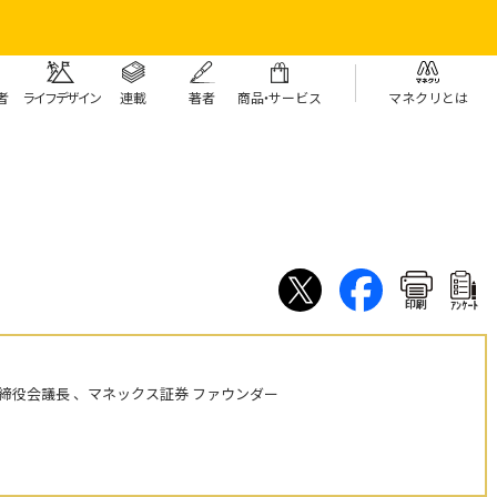
者
ライフデザイン
連載
著者
商
品・
サービス
マネクリとは
印刷
ｱﾝｹｰﾄ
締役会議長 、マネックス証券 ファウンダー