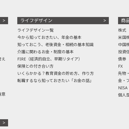
ライフデザイン
商
ライフデザイン一覧
株式
今から知っておきたい、年金の基本
米国
知っておこう、老後資金・相続の基本知識
中国
介護に関わるお金・制度の基本
投資
考え
FIRE（経済的自立、早期リタイア）
債券
保険との付き合い方
FX
いくらかかる？教育資金の貯め方、作り方
先物
転職するなら知っておきたい「お金の話」
金・
NISA
極意
個人型