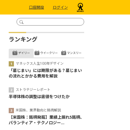
口座開設
ログイン
ランキング
デイリー
ウイークリー
マンスリー
マネックス人生100年デザイン
「墓じまい」には期限がある？墓じまい
の流れとかかる費用を解説
ストラテジーレポート
半導体株の調整は底値をつけたか
米国株、業界動向と銘柄解説
【米国株：銘柄発掘】業績上振れ5銘柄、
パランティア・テクノロジー...