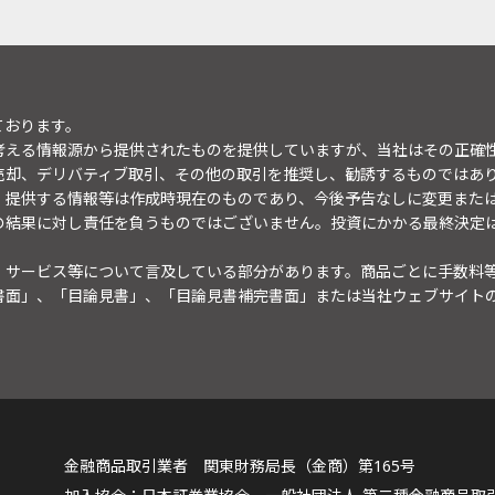
ております。
考える情報源から提供されたものを提供していますが、当社はその正確
売却、デリバティブ取引、その他の取引を推奨し、勧誘するものではあ
。提供する情報等は作成時現在のものであり、今後予告なしに変更また
の結果に対し責任を負うものではございません。投資にかかる最終決定
・サービス等について言及している部分があります。商品ごとに手数料
書面」、「目論見書」、「目論見書補完書面」または当社ウェブサイト
金融商品取引業者 関東財務局長（金商）第165号