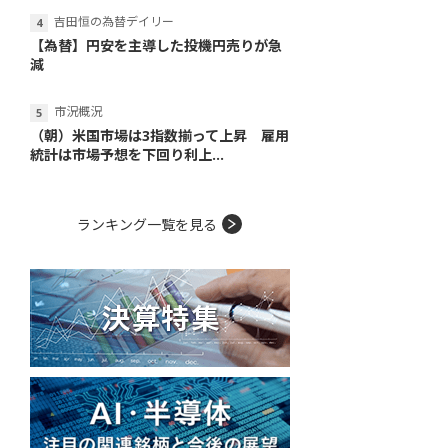
吉田恒の為替デイリー
【為替】円安を主導した投機円売りが急
減
市況概況
（朝）米国市場は3指数揃って上昇 雇用
統計は市場予想を下回り利上...
ランキング一覧を見る