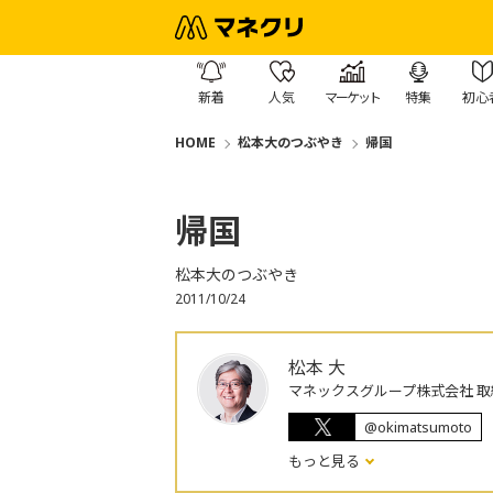
新着
人気
マーケット
特集
初心
HOME
松本大のつぶやき
帰国
帰国
松本大のつぶやき
2011/10/24
松本 大
マネックスグループ株式会社 取
@okimatsumoto
もっと見る