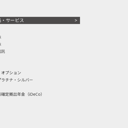
品・サービス
株
株
信託
・オプション
プラチナ・シルバー
確定拠出年金（iDeCo）