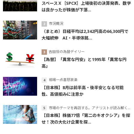
スペースＸ［SPCX］上場後初の決算発表、数字
は良かったが株価が下落...
市況概況
（まとめ）日経平均は2,342円高の66,300円で
大幅続伸 AI・半導体銘...
吉田恒の為替デイリー
【為替】「異常な円安」と1995年「異常な円
高」
相場一点喜怒哀楽
【日本株】8月は前半高・後半安となる可能
性、高値掴みに注意か
市場のテーマを再訪する。アナリストが読み解くテーマの本質
【日本株】株価77倍「第二のキオクシア」を探
せ！次の大化け企業を探...