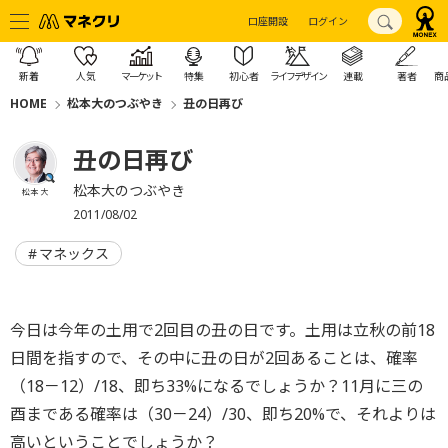
口座開設
ログイン
新着
人気
マーケット
特集
初心者
ライフデザイン
連載
著者
商
HOME
松本大のつぶやき
丑の日再び
丑の日再び
松本大のつぶやき
松本 大
2011/08/02
マネックス
今日は今年の土用で2回目の丑の日です。土用は立秋の前18
日間を指すので、その中に丑の日が2回あることは、確率
（18－12）/18、即ち33%になるでしょうか？11月に三の
酉まである確率は（30－24）/30、即ち20%で、それよりは
高いということでしょうか？