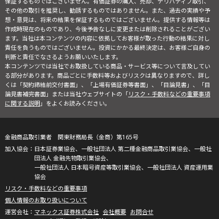
保証するものではございません。有価証券の購入、売却、デリバティブ取引、
その他の取引を推奨し、勧誘するものではありません。また、過去の実績や予
想・意見は、将来の結果を保証するものではございません。提供する情報等は
作成時現在のものであり、今後予告なしに変更または削除されることがござい
ます。当社は本コンテンツの内容に依拠してお客様が取った行動の結果に対し
責任を負うものではございません。投資にかかる最終決定は、お客様ご自身の
判断と責任でなさるようお願いいたします。
本コンテンツでは当社でお取扱している商品・サービス等について言及してい
る部分があります。商品ごとに手数料等およびリスクは異なりますので、詳し
くは「契約締結前交付書面」、「上場有価証券等書面」、「目論見書」、「目
論見書補完書面」または当社ウェブサイトの「
リスク・手数料などの重要事項
に関する説明
」をよくお読みください。
金融商品取引業者 関東財務局長（金商）第165号
日本証券業協会、一般社団法人 第二種金融商品取引業協会、一般社
団法人 金融先物取引業協会、
一般社団法人 日本暗号資産等取引業協会、一般社団法人 資産運用業
協会
リスク・手数料などの重要事項
個人情報のお取り扱いについて
マネックス証券株式会社
会社概要
お問合せ