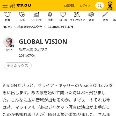
口座開設
ログイン
新着
人気
マーケット
特集
初心者
ライフデザイン
連載
著者
商
HOME
松本大のつぶやき
GLOBAL VISION
GLOBAL VISION
松本大のつぶやき
松本 大
2011/07/04
マネックス
VISIONというと、マライア・キャリーの Vision Of Love を
思い出します。あの歌を始めて聞いた時はぶっ飛びまし
た。こんなに広い音域が出せるのか。すげぇー！それも今
は昔、マライアも（あのジャケット写真は演出が上手だっ
たのかも知れませんが）随分印象が変わりました。さんま