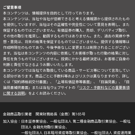
ご留意事項
本コンテンツは、情報提供を目的として行っております。
本コンテンツは、当社や当社が信頼できると考える情報源から提供されたもの
を提供していますが、当社はその正確性や完全性について意見を表明し、また
保証するものではございません。有価証券の購入、売却、デリバティブ取引、
その他の取引を推奨し、勧誘するものではありません。また、過去の実績や予
想・意見は、将来の結果を保証するものではございません。提供する情報等は
作成時現在のものであり、今後予告なしに変更または削除されることがござい
ます。当社は本コンテンツの内容に依拠してお客様が取った行動の結果に対し
責任を負うものではございません。投資にかかる最終決定は、お客様ご自身の
判断と責任でなさるようお願いいたします。
本コンテンツでは当社でお取扱している商品・サービス等について言及してい
る部分があります。商品ごとに手数料等およびリスクは異なりますので、詳し
くは「契約締結前交付書面」、「上場有価証券等書面」、「目論見書」、「目
論見書補完書面」または当社ウェブサイトの「
リスク・手数料などの重要事項
に関する説明
」をよくお読みください。
金融商品取引業者 関東財務局長（金商）第165号
日本証券業協会、一般社団法人 第二種金融商品取引業協会、一般社
団法人 金融先物取引業協会、
一般社団法人 日本暗号資産等取引業協会、一般社団法人 資産運用業