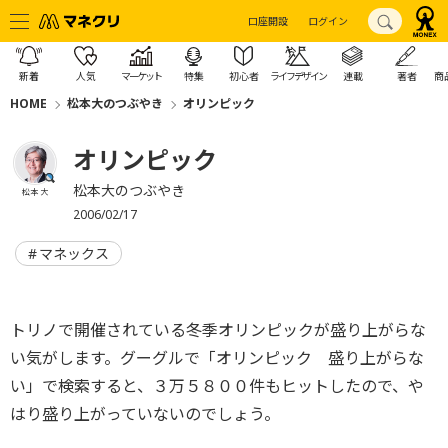
口座開設
ログイン
新着
人気
マーケット
特集
初心者
ライフデザイン
連載
著者
商
HOME
松本大のつぶやき
オリンピック
オリンピック
松本大のつぶやき
松本 大
2006/02/17
マネックス
トリノで開催されている冬季オリンピックが盛り上がらな
い気がします。グーグルで「オリンピック 盛り上がらな
い」で検索すると、３万５８００件もヒットしたので、や
はり盛り上がっていないのでしょう。