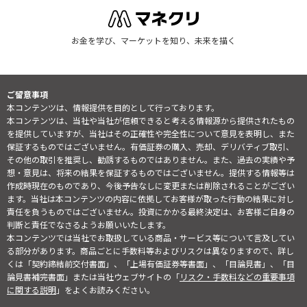
お金を学び、マーケットを知り、未来を描く
ご留意事項
本コンテンツは、情報提供を目的として行っております。
本コンテンツは、当社や当社が信頼できると考える情報源から提供されたもの
を提供していますが、当社はその正確性や完全性について意見を表明し、また
保証するものではございません。有価証券の購入、売却、デリバティブ取引、
その他の取引を推奨し、勧誘するものではありません。また、過去の実績や予
想・意見は、将来の結果を保証するものではございません。提供する情報等は
作成時現在のものであり、今後予告なしに変更または削除されることがござい
ます。当社は本コンテンツの内容に依拠してお客様が取った行動の結果に対し
責任を負うものではございません。投資にかかる最終決定は、お客様ご自身の
判断と責任でなさるようお願いいたします。
本コンテンツでは当社でお取扱している商品・サービス等について言及してい
る部分があります。商品ごとに手数料等およびリスクは異なりますので、詳し
くは「契約締結前交付書面」、「上場有価証券等書面」、「目論見書」、「目
論見書補完書面」または当社ウェブサイトの「
リスク・手数料などの重要事項
に関する説明
」をよくお読みください。