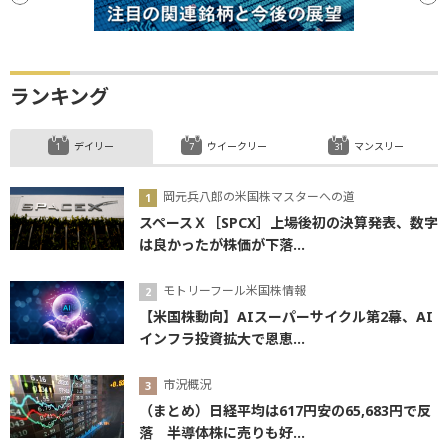
ランキング
デイリー
ウイークリー
マンスリー
岡元兵八郎の米国株マスターへの道
スペースＸ［SPCX］上場後初の決算発表、数字
は良かったが株価が下落...
モトリーフール米国株情報
【米国株動向】AIスーパーサイクル第2幕、AI
インフラ投資拡大で恩恵...
市況概況
（まとめ）日経平均は617円安の65,683円で反
落 半導体株に売りも好...