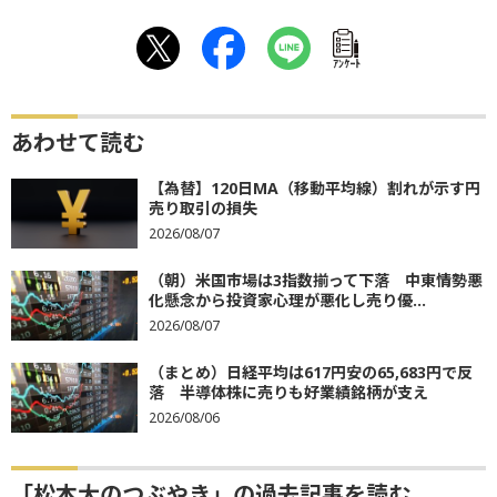
ｱﾝｹｰﾄ
あわせて読む
【為替】120日MA（移動平均線）割れが示す円
売り取引の損失
2026/08/07
（朝）米国市場は3指数揃って下落 中東情勢悪
化懸念から投資家心理が悪化し売り優...
2026/08/07
（まとめ）日経平均は617円安の65,683円で反
落 半導体株に売りも好業績銘柄が支え
2026/08/06
「松本大のつぶやき」の過去記事を読む