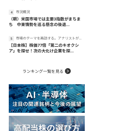
市況概況
（朝）米国市場では主要3指数がまちま
ち 中東情勢を巡る懸念の後退...
市場のテーマを再訪する。アナリストが読み解くテーマの本質
【日本株】株価77倍「第二のキオクシ
ア」を探せ！次の大化け企業を探...
ランキング一覧を見る