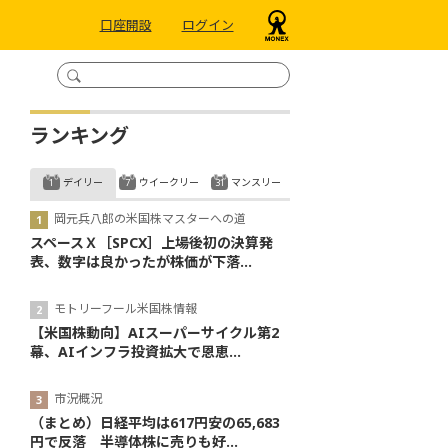
口座開設
ログイン
ランキング
デイリー
ウイークリー
マンスリー
岡元兵八郎の米国株マスターへの道
スペースＸ［SPCX］上場後初の決算発
表、数字は良かったが株価が下落...
モトリーフール米国株情報
【米国株動向】AIスーパーサイクル第2
幕、AIインフラ投資拡大で恩恵...
市況概況
（まとめ）日経平均は617円安の65,683
円で反落 半導体株に売りも好...