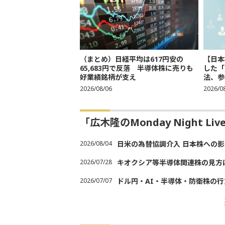
（まとめ）日経平均は617円安の
【日本
65,683円で反落 半導体株に売りも
した「
好業績銘柄が支え
法、参考
2026/08/06
2026/0
「広木隆のMonday Night L
2026/08/04
日米の為替協調介入 日本株への影
2026/07/28
キオクシア等半導体関連株の見方
2026/07/07
ドル円・AI・半導体・防衛株の行