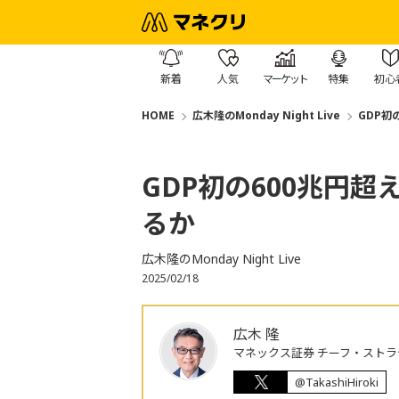
新着
人気
マーケット
特集
初心
HOME
広木隆のMonday Night Live
GDP初
GDP初の600兆円
るか
広木隆のMonday Night Live
2025/02/18
広木 隆
マネックス証券 チーフ・ストラ
@TakashiHiroki