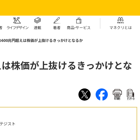
者
ライフデザイン
連載
著者
商
品・
サービス
マネクリとは
の600兆円超えは株価が上抜けるきっかけとなるか
超えは株価が上抜けるきっかけとな
印刷
ｱﾝｹｰﾄ
テジスト