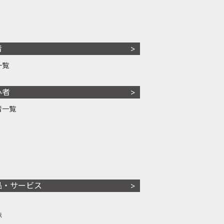
者
一覧
心者
者一覧
品・サービス
株