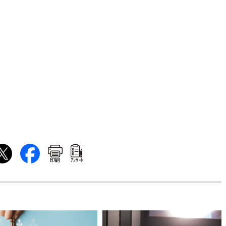
印刷
ｱﾝｹｰﾄ