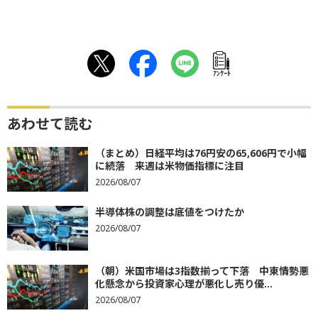
ｱﾝｹｰﾄ
あわせて読む
（まとめ）日経平均は76円安の65,606円で小幅
に続落 来週は米物価指標に注目
2026/08/07
半導体株の調整は底値をつけたか
2026/08/07
（朝）米国市場は3指数揃って下落 中東情勢悪
化懸念から投資家心理が悪化し売り優...
2026/08/07