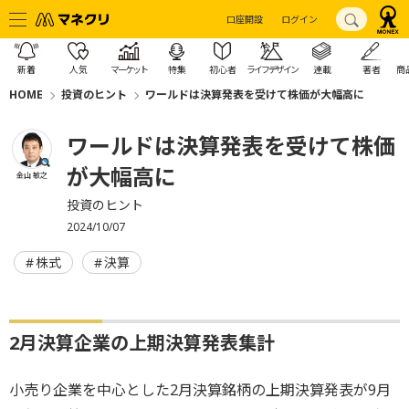
口座開設
ログイン
新着
人気
マーケット
特集
初心者
ライフデザイン
連載
著者
商
HOME
投資のヒント
ワールドは決算発表を受けて株価が大幅高に
ワールドは決算発表を受けて株価
が大幅高に
金山 敏之
投資のヒント
2024/10/07
株式
決算
2月決算企業の上期決算発表集計
小売り企業を中心とした2月決算銘柄の上期決算発表が9月