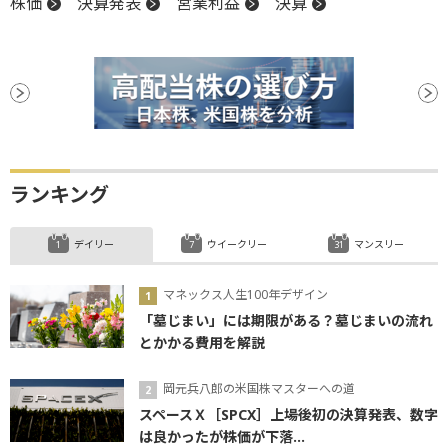
株価
決算発表
営業利益
決算
ランキング
デイリー
ウイークリー
マンスリー
マネックス人生100年デザイン
「墓じまい」には期限がある？墓じまいの流れ
とかかる費用を解説
岡元兵八郎の米国株マスターへの道
スペースＸ［SPCX］上場後初の決算発表、数字
は良かったが株価が下落...