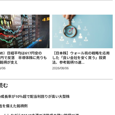
め）日経平均は617円安の
【日本株】ウォール街の戦略を応用
683円で反落 半導体株に売りも
した「良い会社を安く買う」投資
銘柄が支え
法、参考銘柄15選...
8/06
2026/08/06
読む
の成長率が10％超で配当利回りが高い大型株
性を備えた銘柄例