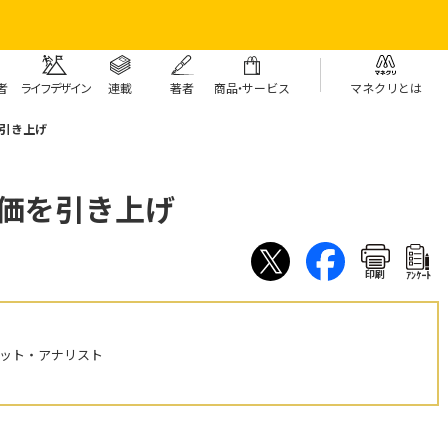
者
ライフデザイン
連載
著者
商
品・
サービス
マネクリとは
を引き上げ
株価を引き上げ
印刷
ｱﾝｹｰﾄ
ケット・アナリスト