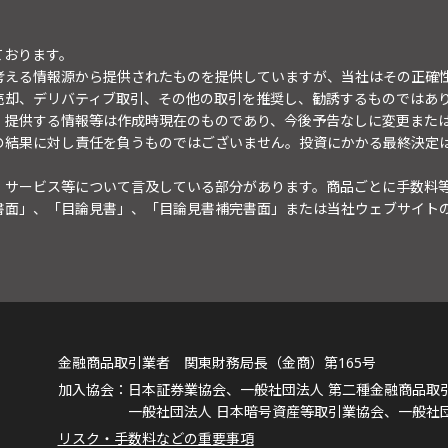
ております。
考える情報源から提供されたものを提供していますが、当社はその正確
売却、デリバティブ取引、その他の取引を推奨し、勧誘するものではあ
。提供する情報等は作成時現在のものであり、今後予告なしに変更また
の結果に対し責任を負うものではございません。投資にかかる最終決定
・サービス等について言及している部分があります。商品ごとに手数料
書面」、「目論見書」、「目論見書補完書面」または当社ウェブサイト
金融商品取引業者 関東財務局長（金商）第165号
日本証券業協会、一般社団法人 第二種金融商品取
一般社団法人 日本暗号資産等取引業協会、一般社
リスク・手数料などの重要事項