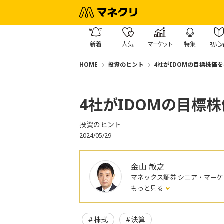
新着
人気
マーケット
特集
初心
HOME
投資のヒント
4社がIDOMの目標株価
4社がIDOMの目標
投資のヒント
2024/05/29
金山 敏之
マネックス証券 シニア・マー
もっと見る
株式
決算