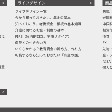
ライフデザイン
商
ライフデザイン一覧
株式
今から知っておきたい、年金の基本
米国
知っておこう、老後資金・相続の基本知識
中国
介護に関わるお金・制度の基本
投資
考え
FIRE（経済的自立、早期リタイア）
債券
保険との付き合い方
FX
いくらかかる？教育資金の貯め方、作り方
先物
転職するなら知っておきたい「お金の話」
金・
NISA
極意
個人型