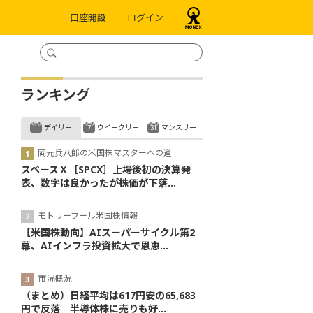
口座開設
ログイン
ランキング
デイリー
ウイークリー
マンスリー
岡元兵八郎の米国株マスターへの道
スペースＸ［SPCX］上場後初の決算発
表、数字は良かったが株価が下落...
モトリーフール米国株情報
【米国株動向】AIスーパーサイクル第2
幕、AIインフラ投資拡大で恩恵...
市況概況
（まとめ）日経平均は617円安の65,683
円で反落 半導体株に売りも好...