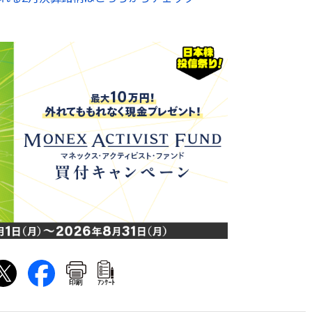
印刷
ｱﾝｹｰﾄ