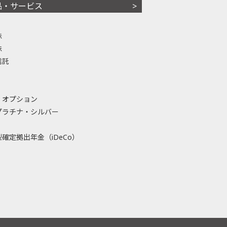
品・サービス
株
株
信託
・オプション
プラチナ・シルバー
確定拠出年金（iDeCo）