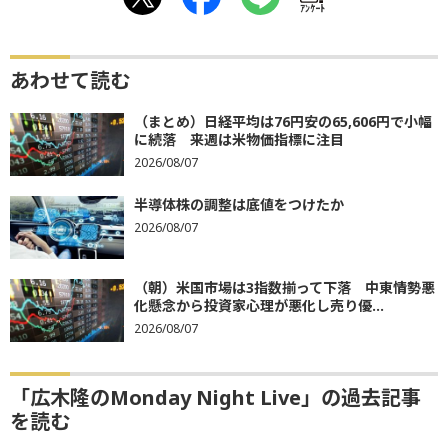
ｱﾝｹｰﾄ
あわせて読む
（まとめ）日経平均は76円安の65,606円で小幅
に続落 来週は米物価指標に注目
2026/08/07
半導体株の調整は底値をつけたか
2026/08/07
（朝）米国市場は3指数揃って下落 中東情勢悪
化懸念から投資家心理が悪化し売り優...
2026/08/07
「広木隆のMonday Night Live」の過去記事
を読む