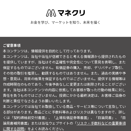
お金を学び、マーケットを知り、未来を描く
ご留意事項
本コンテンツは、情報提供を目的として行っております。
本コンテンツは、当社や当社が信頼できると考える情報源から提供されたもの
を提供していますが、当社はその正確性や完全性について意見を表明し、また
保証するものではございません。有価証券の購入、売却、デリバティブ取引、
その他の取引を推奨し、勧誘するものではありません。また、過去の実績や予
想・意見は、将来の結果を保証するものではございません。提供する情報等は
作成時現在のものであり、今後予告なしに変更または削除されることがござい
ます。当社は本コンテンツの内容に依拠してお客様が取った行動の結果に対し
責任を負うものではございません。投資にかかる最終決定は、お客様ご自身の
判断と責任でなさるようお願いいたします。
本コンテンツでは当社でお取扱している商品・サービス等について言及してい
る部分があります。商品ごとに手数料等およびリスクは異なりますので、詳し
くは「契約締結前交付書面」、「上場有価証券等書面」、「目論見書」、「目
論見書補完書面」または当社ウェブサイトの「
リスク・手数料などの重要事項
に関する説明
」をよくお読みください。