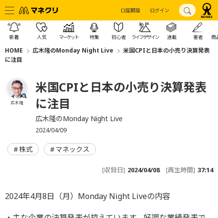
口座開設
ログイン
新着
人気
マーケット
特集
初心者
ライフデザイン
連載
著者
商
HOME
広木隆のMonday Night Live
米国CPIと日本の小売り決算発表
に注目
米国CPIと日本の小売り決算発表
に注目
広木 隆
広木隆のMonday Night Live
2024/04/09
株式
マネックス
[収録日]
2024/04/08
[再生時間]
37:14
2024年4月8日（月）Monday Night Liveの内容
・主な企業の決算発表が控えています。好調な業績発表で