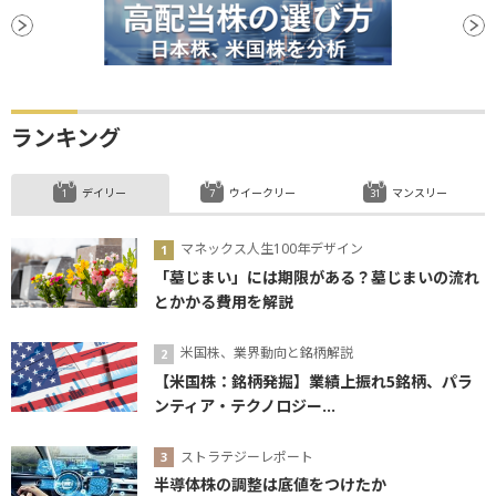
ランキング
デイリー
ウイークリー
マンスリー
マネックス人生100年デザイン
「墓じまい」には期限がある？墓じまいの流れ
とかかる費用を解説
米国株、業界動向と銘柄解説
【米国株：銘柄発掘】業績上振れ5銘柄、パラ
ンティア・テクノロジー...
ストラテジーレポート
半導体株の調整は底値をつけたか