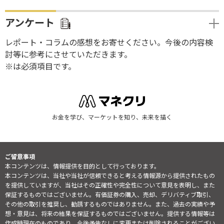
アンケート
レポート・コラムの感想をお寄せください。今後の内容検
討等に参考にさせていただきます。
※は必須項目です。
お金を学び、マーケットを知り、未来を描く
ご留意事項
本コンテンツは、情報提供を目的として行っております。
本コンテンツは、当社や当社が信頼できると考える情報源から提供されたもの
を提供していますが、当社はその正確性や完全性について意見を表明し、また
保証するものではございません。有価証券の購入、売却、デリバティブ取引、
その他の取引を推奨し、勧誘するものではありません。また、過去の実績や予
想・意見は、将来の結果を保証するものではございません。提供する情報等は
作成時現在のものであり、今後予告なしに変更または削除されることがござい