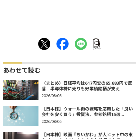
ｱﾝｹｰﾄ
あわせて読む
（まとめ）日経平均は617円安の65,683円で反
落 半導体株に売りも好業績銘柄が支え
2026/08/06
【日本株】ウォール街の戦略を応用した「良い
会社を安く買う」投資法、参考銘柄15選...
2026/08/06
【日本株】映画『ちいかわ』が大ヒット中の東