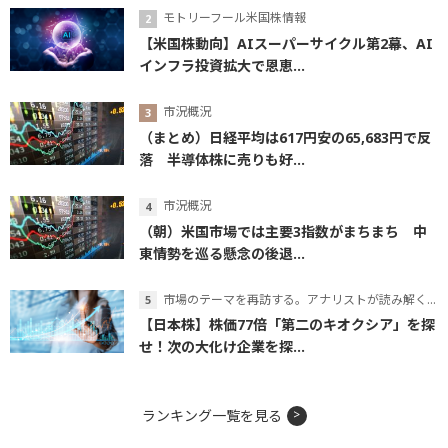
モトリーフール米国株情報
【米国株動向】AIスーパーサイクル第2幕、AI
インフラ投資拡大で恩恵...
市況概況
（まとめ）日経平均は617円安の65,683円で反
落 半導体株に売りも好...
市況概況
（朝）米国市場では主要3指数がまちまち 中
東情勢を巡る懸念の後退...
市場のテーマを再訪する。アナリストが読み解くテーマの本質
【日本株】株価77倍「第二のキオクシア」を探
せ！次の大化け企業を探...
ランキング一覧を見る