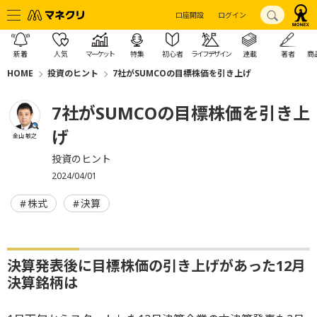
口座開設
ログイン
新着
人気
マーケット
特集
初心者
ライフデザイン
連載
著者
商
HOME
投資のヒント
7社がSUMCOの目標株価を引き上げ
7社がSUMCOの目標株価を引き上
げ
金山 敏之
投資のヒント
2024/04/01
株式
決算
決算発表後に目標株価の引き上げがあった12月
決算銘柄は