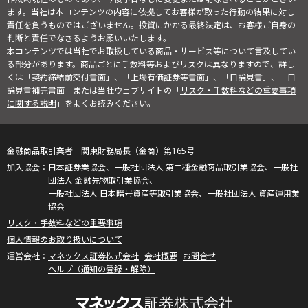
ます。当社は本コンテンツの内容に依拠してお客様が取った行動の結果に対し
責任を負うものではございません。投資にかかる最終決定は、お客様ご自身の
判断と責任でなさるようお願いいたします。
本コンテンツでは当社でお取扱している商品・サービス等について言及してい
る部分があります。商品ごとに手数料等およびリスクは異なりますので、詳し
くは「契約締結前交付書面」、「上場有価証券等書面」、「目論見書」、「目
論見書補完書面」または当社ウェブサイトの「
リスク・手数料などの重要事項
に関する説明
」をよくお読みください。
金融商品取引業者 関東財務局長（金商）第165号
日本証券業協会、一般社団法人 第二種金融商品取引業協会、一般社
団法人 金融先物取引業協会、
一般社団法人 日本暗号資産等取引業協会、一般社団法人 資産運用業
協会
リスク・手数料などの重要事項
個人情報のお取り扱いについて
マネックス証券株式会社
会社概要
お問合せ
ヘルプ（通知の登録・解除）