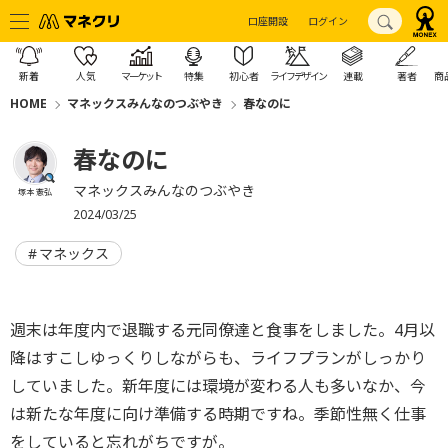
口座開設
ログイン
新着
人気
マーケット
特集
初心者
ライフデザイン
連載
著者
商
HOME
マネックスみんなのつぶやき
春なのに
春なのに
マネックスみんなのつぶやき
塚本 憲弘
2024/03/25
マネックス
週末は年度内で退職する元同僚達と食事をしました。4月以
降はすこしゆっくりしながらも、ライフプランがしっかり
していました。新年度には環境が変わる人も多いなか、今
は新たな年度に向け準備する時期ですね。季節性無く仕事
をしていると忘れがちですが。