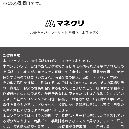
※は必須項目です。
お金を学び、マーケットを知り、未来を描く
ご留意事項
本コンテンツは、情報提供を目的として行っております。
本コンテンツは、当社や当社が信頼できると考える情報源から提供されたもの
を提供していますが、当社はその正確性や完全性について意見を表明し、また
保証するものではございません。有価証券の購入、売却、デリバティブ取引、
その他の取引を推奨し、勧誘するものではありません。また、過去の実績や予
想・意見は、将来の結果を保証するものではございません。提供する情報等は
作成時現在のものであり、今後予告なしに変更または削除されることがござい
ます。当社は本コンテンツの内容に依拠してお客様が取った行動の結果に対し
責任を負うものではございません。投資にかかる最終決定は、お客様ご自身の
判断と責任でなさるようお願いいたします。
本コンテンツでは当社でお取扱している商品・サービス等について言及してい
る部分があります。商品ごとに手数料等およびリスクは異なりますので、詳し
くは「契約締結前交付書面」、「上場有価証券等書面」、「目論見書」、「目