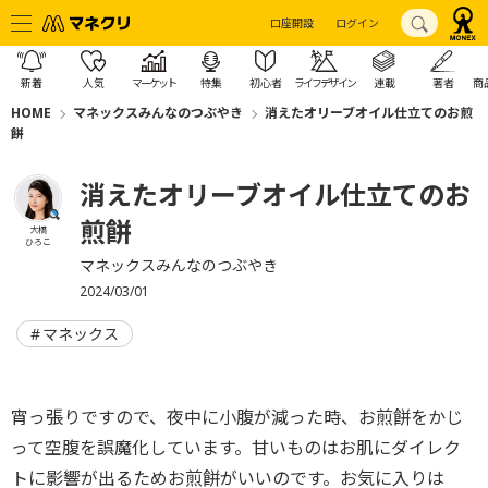
口座開設
ログイン
新着
人気
マーケット
特集
初心者
ライフデザイン
連載
著者
商
HOME
マネックスみんなのつぶやき
消えたオリーブオイル仕立てのお煎
餅
消えたオリーブオイル仕立てのお
煎餅
大橋
ひろこ
マネックスみんなのつぶやき
2024/03/01
マネックス
宵っ張りですので、夜中に小腹が減った時、お煎餅をかじ
って空腹を誤魔化しています。甘いものはお肌にダイレク
トに影響が出るためお煎餅がいいのです。お気に入りは