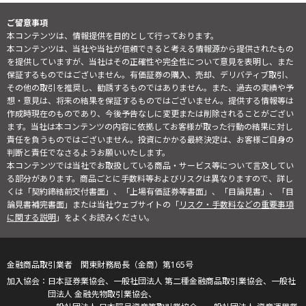
ご留意事項
本コンテンツは、情報提供を目的として行っております。
本コンテンツは、当社や当社が信頼できると考える情報源から提供されたもの
を提供していますが、当社はその正確性や完全性について意見を表明し、また
保証するものではございません。有価証券の購入、売却、デリバティブ取引、
その他の取引を推奨し、勧誘するものではありません。また、過去の実績や予
想・意見は、将来の結果を保証するものではございません。提供する情報等は
作成時現在のものであり、今後予告なしに変更または削除されることがござい
ます。当社は本コンテンツの内容に依拠してお客様が取った行動の結果に対し
責任を負うものではございません。投資にかかる最終決定は、お客様ご自身の
判断と責任でなさるようお願いいたします。
本コンテンツでは当社でお取扱している商品・サービス等について言及してい
る部分があります。商品ごとに手数料等およびリスクは異なりますので、詳し
くは「契約締結前交付書面」、「上場有価証券等書面」、「目論見書」、「目
論見書補完書面」または当社ウェブサイトの「
リスク・手数料などの重要事項
に関する説明
」をよくお読みください。
金融商品取引業者 関東財務局長（金商）第165号
日本証券業協会、一般社団法人 第二種金融商品取引業協会、一般社
団法人 金融先物取引業協会、