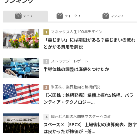
ランキング
デイリー
ウイークリー
マンスリー
マネックス人生100年デザイン
「墓じまい」には期限がある？墓じまいの流れ
とかかる費用を解説
ストラテジーレポート
半導体株の調整は底値をつけたか
米国株、業界動向と銘柄解説
【米国株：銘柄発掘】業績上振れ5銘柄、パラ
ンティア・テクノロジー...
岡元兵八郎の米国株マスターへの道
スペースＸ［SPCX］上場後初の決算発表、数字
は良かったが株価が下落...