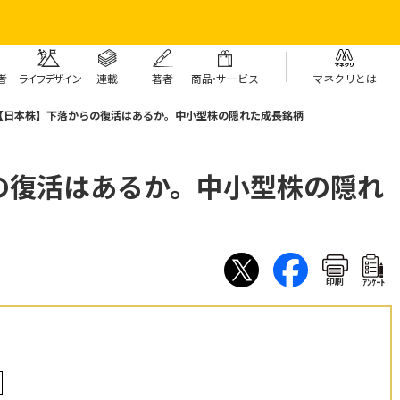
者
ライフデザイン
連載
著者
商
品・
サービス
マネクリとは
【日本株】下落からの復活はあるか。中小型株の隠れた成長銘柄
の復活はあるか。中小型株の隠れ
印刷
ｱﾝｹｰﾄ