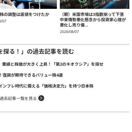
株の調整は底値をつけたか
（朝）米国市場は3指数揃って下落
中東情勢悪化懸念から投資家心理が
8/07
悪化し売り優...
2026/08/07
を探る！」の過去記事を読む
、業績と株価が大きく上昇！「第2のキオクシア」を探せ
！復調が期待できるバリュー株4選
インフレ時代に備える「価格決定力」を持つ日本株
過去記事一覧を見る