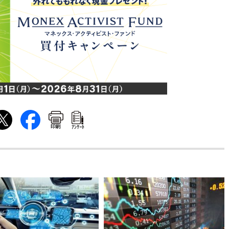
印刷
ｱﾝｹｰﾄ