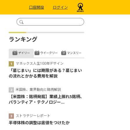
口座開設
ログイン
ランキング
デイリー
ウイークリー
マンスリー
マネックス人生100年デザイン
「墓じまい」には期限がある？墓じまい
の流れとかかる費用を解説
米国株、業界動向と銘柄解説
【米国株：銘柄発掘】業績上振れ5銘柄、
パランティア・テクノロジー...
ストラテジーレポート
半導体株の調整は底値をつけたか