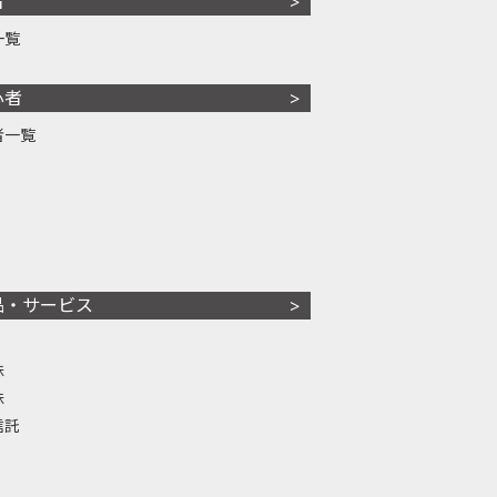
者
一覧
心者
者一覧
品・サービス
株
株
信託