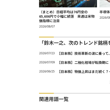
（まとめ）日経平均は76円安の
半導体
65,606円で小幅に続落 来週は米物
2026/0
価指標に注目
2026/08/07
「鈴木一之、次のトレンド銘柄
2026/07/23
【日本株】技術革新の波に乗って
2026/07/09
【日本株】二極化相場が転換期に
2026/06/25
【日本株】物価上昇はまだ続く？
関連用語一覧