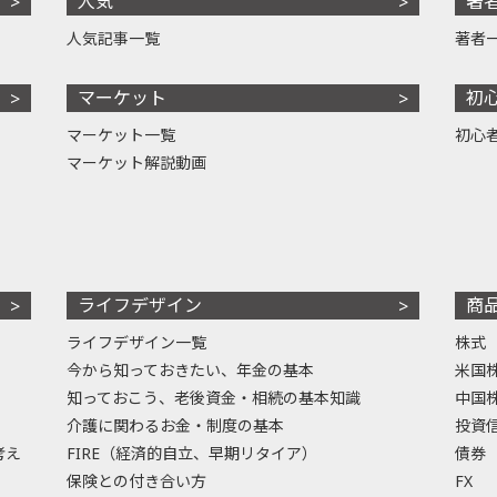
人気
著
人気記事一覧
著者
マーケット
初
マーケット一覧
初心
マーケット解説動画
ライフデザイン
商
ライフデザイン一覧
株式
今から知っておきたい、年金の基本
米国
知っておこう、老後資金・相続の基本知識
中国
介護に関わるお金・制度の基本
投資
考え
FIRE（経済的自立、早期リタイア）
債券
保険との付き合い方
FX