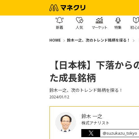
新着
人気
マーケット
特集
初心
HOME
鈴木一之、次のトレンド銘柄を探る！
【日本株】下落から
た成長銘柄
鈴木一之、次のトレンド銘柄を探る！
2024/01/12
鈴木 一之
株式アナリスト
@suzukazu_tokyo