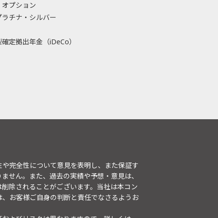
・オプション
プラチナ・シルバー
確定拠出年金（iDeCo）
性や完全性について意見を表明し、また保証す
りません。また、過去の実績や予想・意見は、
は削除されることがございます。当社は本コン
は、お客様ご自身の判断と責任でなさるようお