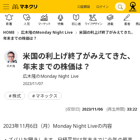
口座開設
ログイン
新着
人気
マーケット
特集
初心者
ライフデザイン
連載
著者
商
HOME
広木隆のMonday Night Live
米国の利上げ終了がみえてきた、
年末までの株価は？
米国の利上げ終了がみえてきた、
年末までの株価は？
広木 隆
広木隆のMonday Night Live
2023/11/07
株式
マネックス
[収録日]
2023/11/06
[再生時間]
33:22
2023年11月6日（月）Monday Night Liveの内容
・ズバリお聞きします。日経平均は年末までに今年の最高