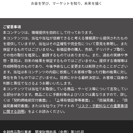
お金を学び、マーケットを知り、未来を描く
ご留意事項
本コンテンツは、情報提供を目的として行っております。
本コンテンツは、当社や当社が信頼できると考える情報源から提供されたもの
を提供していますが、当社はその正確性や完全性について意見を表明し、また
保証するものではございません。有価証券の購入、売却、デリバティブ取引、
その他の取引を推奨し、勧誘するものではありません。また、過去の実績や予
想・意見は、将来の結果を保証するものではございません。提供する情報等は
作成時現在のものであり、今後予告なしに変更または削除されることがござい
ます。当社は本コンテンツの内容に依拠してお客様が取った行動の結果に対し
責任を負うものではございません。投資にかかる最終決定は、お客様ご自身の
判断と責任でなさるようお願いいたします。
本コンテンツでは当社でお取扱している商品・サービス等について言及してい
る部分があります。商品ごとに手数料等およびリスクは異なりますので、詳し
くは「契約締結前交付書面」、「上場有価証券等書面」、「目論見書」、「目
論見書補完書面」または当社ウェブサイトの「
リスク・手数料などの重要事項
に関する説明
」をよくお読みください。
金融商品取引業者 関東財務局長（金商）第165号