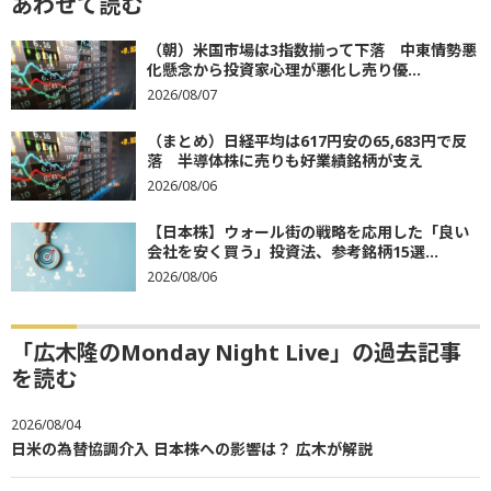
あわせて読む
（朝）米国市場は3指数揃って下落 中東情勢悪
化懸念から投資家心理が悪化し売り優...
2026/08/07
（まとめ）日経平均は617円安の65,683円で反
落 半導体株に売りも好業績銘柄が支え
2026/08/06
【日本株】ウォール街の戦略を応用した「良い
会社を安く買う」投資法、参考銘柄15選...
2026/08/06
「広木隆のMonday Night Live」の過去記事
を読む
2026/08/04
日米の為替協調介入 日本株への影響は？ 広木が解説