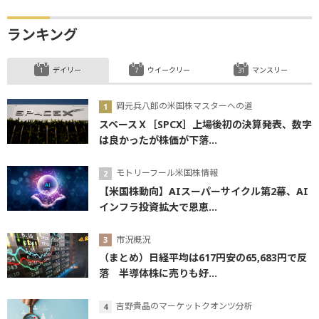
ランキング
デイリー
ウイークリー
マンスリー
岡元兵八郎の米国株マスターへの道
スペースＸ［SPCX］上場後初の決算発表、数字
は良かったが株価が下落...
モトリーフール米国株情報
【米国株動向】AIスーパーサイクル第2幕、AI
インフラ投資拡大で恩恵...
市況概況
（まとめ）日経平均は617円安の65,683円で反
落 半導体株に売りも好...
吉野貴晶のマーケットクオンツ分析