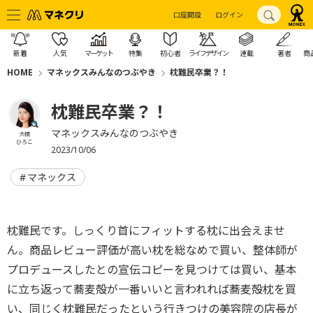
口座開設
ログイン
新着
人気
マーケット
特集
初心者
ライフデザイン
連載
著者
商
HOME
マネックスみんなのつぶやき
枕難民卒業？！
枕難民卒業？！
マネックスみんなのつぶやき
大橋
ひろこ
2023/10/06
マネックス
枕難民です。しっくり首にフィットする枕に出会えませ
ん。商品レビュー評価が高い枕を総なめで買い、整体師が
プロデュースしたとの宣伝コピーを見つけては買い、基本
に立ち返って蕎麦殻が一番いいと言われれば蕎麦殻枕を買
い、同じく枕難民だったという行きつけの美容院の店長が