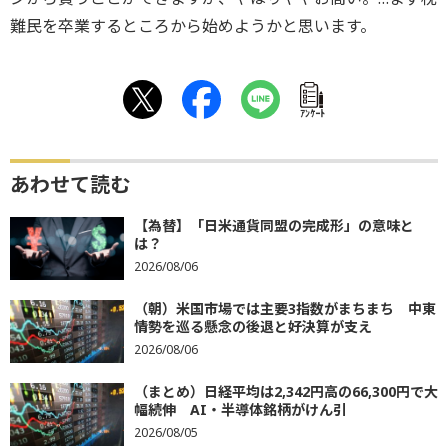
難民を卒業するところから始めようかと思います。
ｱﾝｹｰﾄ
あわせて読む
【為替】「日米通貨同盟の完成形」の意味と
は？
2026/08/06
（朝）米国市場では主要3指数がまちまち 中東
情勢を巡る懸念の後退と好決算が支え
2026/08/06
（まとめ）日経平均は2,342円高の66,300円で大
幅続伸 AI・半導体銘柄がけん引
2026/08/05