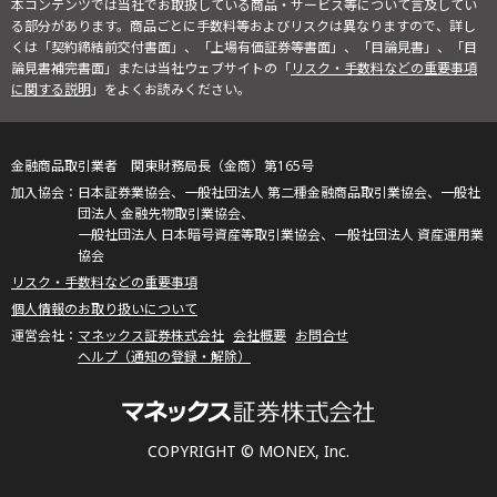
本コンテンツでは当社でお取扱している商品・サービス等について言及してい
る部分があります。商品ごとに手数料等およびリスクは異なりますので、詳し
くは「契約締結前交付書面」、「上場有価証券等書面」、「目論見書」、「目
論見書補完書面」または当社ウェブサイトの「
リスク・手数料などの重要事項
に関する説明
」をよくお読みください。
金融商品取引業者 関東財務局長（金商）第165号
日本証券業協会、一般社団法人 第二種金融商品取引業協会、一般社
団法人 金融先物取引業協会、
一般社団法人 日本暗号資産等取引業協会、一般社団法人 資産運用業
協会
リスク・手数料などの重要事項
個人情報のお取り扱いについて
マネックス証券株式会社
会社概要
お問合せ
ヘルプ（通知の登録・解除）
COPYRIGHT © MONEX, Inc.