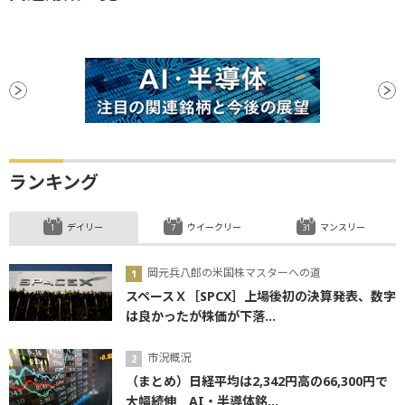
ランキング
デイリー
ウイークリー
マンスリー
岡元兵八郎の米国株マスターへの道
スペースＸ［SPCX］上場後初の決算発表、数字
は良かったが株価が下落...
市況概況
（まとめ）日経平均は2,342円高の66,300円で
大幅続伸 AI・半導体銘...