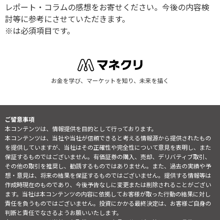
レポート・コラムの感想をお寄せください。今後の内容検
討等に参考にさせていただきます。
※は必須項目です。
お金を学び、マーケットを知り、未来を描く
ご留意事項
本コンテンツは、情報提供を目的として行っております。
本コンテンツは、当社や当社が信頼できると考える情報源から提供されたもの
を提供していますが、当社はその正確性や完全性について意見を表明し、また
保証するものではございません。有価証券の購入、売却、デリバティブ取引、
その他の取引を推奨し、勧誘するものではありません。また、過去の実績や予
想・意見は、将来の結果を保証するものではございません。提供する情報等は
作成時現在のものであり、今後予告なしに変更または削除されることがござい
ます。当社は本コンテンツの内容に依拠してお客様が取った行動の結果に対し
責任を負うものではございません。投資にかかる最終決定は、お客様ご自身の
判断と責任でなさるようお願いいたします。