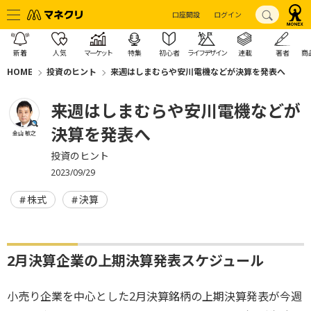
口座開設
ログイン
新着
人気
マーケット
特集
初心者
ライフデザイン
連載
著者
商
HOME
投資のヒント
来週はしまむらや安川電機などが決算を発表へ
来週はしまむらや安川電機などが
決算を発表へ
金山 敏之
投資のヒント
2023/09/29
株式
決算
2月決算企業の上期決算発表スケジュール
小売り企業を中心とした2月決算銘柄の上期決算発表が今週