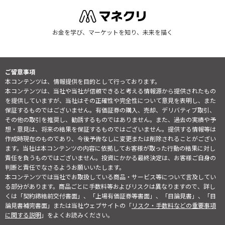
お金を学び、マーケットを知り、未来を描く
ご留意事項
本コンテンツは、情報提供を目的として行っております。
本コンテンツは、当社や当社が信頼できると考える情報源から提供されたもの
を提供していますが、当社はその正確性や完全性について意見を表明し、また
保証するものではございません。有価証券の購入、売却、デリバティブ取引、
その他の取引を推奨し、勧誘するものではありません。また、過去の実績や予
想・意見は、将来の結果を保証するものではございません。提供する情報等は
作成時現在のものであり、今後予告なしに変更または削除されることがござい
ます。当社は本コンテンツの内容に依拠してお客様が取った行動の結果に対し
責任を負うものではございません。投資にかかる最終決定は、お客様ご自身の
判断と責任でなさるようお願いいたします。
本コンテンツでは当社でお取扱している商品・サービス等について言及してい
る部分があります。商品ごとに手数料等およびリスクは異なりますので、詳し
くは「契約締結前交付書面」、「上場有価証券等書面」、「目論見書」、「目
論見書補完書面」または当社ウェブサイトの「
リスク・手数料などの重要事項
に関する説明
」をよくお読みください。