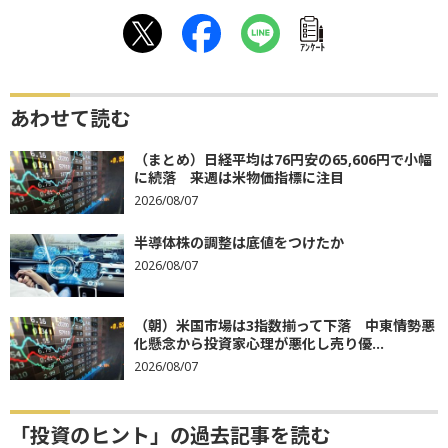
ｱﾝｹｰﾄ
あわせて読む
（まとめ）日経平均は76円安の65,606円で小幅
に続落 来週は米物価指標に注目
2026/08/07
半導体株の調整は底値をつけたか
2026/08/07
（朝）米国市場は3指数揃って下落 中東情勢悪
化懸念から投資家心理が悪化し売り優...
2026/08/07
「投資のヒント」の過去記事を読む