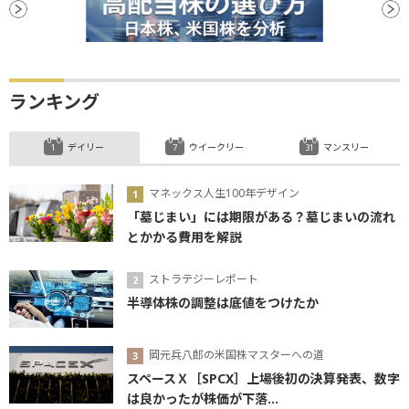
ランキング
デイリー
ウイークリー
マンスリー
マネックス人生100年デザイン
「墓じまい」には期限がある？墓じまいの流れ
とかかる費用を解説
ストラテジーレポート
半導体株の調整は底値をつけたか
岡元兵八郎の米国株マスターへの道
スペースＸ［SPCX］上場後初の決算発表、数字
は良かったが株価が下落...