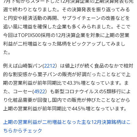
7月下旬からスタートした12月決算企業の上期決算発表も先
週で終わりとなりました。その決算発表を振り返ってみる
と円安や経済活動の再開、サプライチェーンの改善などを
追い風に増益を確保した企業も多くみられました。そこで
今回はTOPIX500採用の12月決算企業を対象に上期の営業
利益が二桁増益となった銘柄をピックアップしてみまし
た。
例えば山崎製パン(
2212
）は値上げが続く食品のなかで相対
的な割安感から菓子パンの販売が好調だったことなどで上
期の営業利益が前年同期比で43.3％増となっています。ま
た、コーセー(
4922
）も新型コロナウイルスの5類移行によ
り化粧品需要が回復し国内での販売が伸びたことなどから
上期の営業利益が前年同期比で44.5％増となっています。
上期の営業利益が二桁増益となった主な12月決算銘柄はこ
ちらからチェック