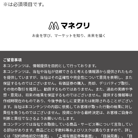
※は必須項目です。
お金を学び、マーケットを知り、未来を描く
ご留意事項
本コンテンツは、情報提供を目的として行っております。
本コンテンツは、当社や当社が信頼できると考える情報源から提供されたもの
を提供していますが、当社はその正確性や完全性について意見を表明し、また
保証するものではございません。有価証券の購入、売却、デリバティブ取引、
その他の取引を推奨し、勧誘するものではありません。また、過去の実績や予
想・意見は、将来の結果を保証するものではございません。提供する情報等は
作成時現在のものであり、今後予告なしに変更または削除されることがござい
ます。当社は本コンテンツの内容に依拠してお客様が取った行動の結果に対し
責任を負うものではございません。投資にかかる最終決定は、お客様ご自身の
判断と責任でなさるようお願いいたします。
本コンテンツでは当社でお取扱している商品・サービス等について言及してい
る部分があります。商品ごとに手数料等およびリスクは異なりますので、詳し
くは「契約締結前交付書面」、「上場有価証券等書面」、「目論見書」、「目