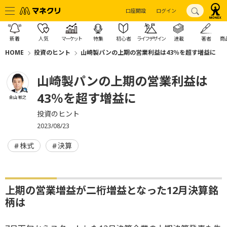
口座開設
ログイン
新着
人気
マーケット
特集
初心者
ライフデザイン
連載
著者
商
HOME
投資のヒント
山崎製パンの上期の営業利益は43％を超す増益に
山崎製パンの上期の営業利益は
43％を超す増益に
金山 敏之
投資のヒント
2023/08/23
株式
決算
上期の営業増益が二桁増益となった12月決算銘
柄は