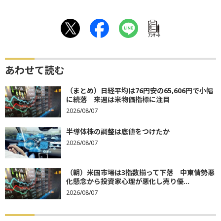
ｱﾝｹｰﾄ
あわせて読む
（まとめ）日経平均は76円安の65,606円で小幅
に続落 来週は米物価指標に注目
2026/08/07
半導体株の調整は底値をつけたか
2026/08/07
（朝）米国市場は3指数揃って下落 中東情勢悪
化懸念から投資家心理が悪化し売り優...
2026/08/07