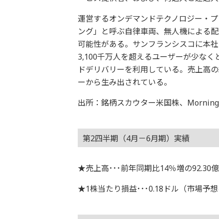
運営するオンデマンドテクノロジー・プ
ング」と呼ぶ自律車両、無人機による配送、
可能性がある。サンフランシスコに本社
3,100千万人を超えるユーザーが少な
ドデリバリーを利用している。売上高の
ーから生み出されている。
出所：銘柄スカウター米国株、Morningstar
第2四半期（4月－6月期）実績
★売上高･･･前年同期比14％増の92.30
★1株当たり損益･･･0.18ドル（市場予想