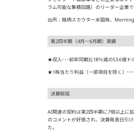
ラム可能な集積回路）のリーダー企業で
出所：銘柄スカウター米国株、Morningstar
第2四半期（4月－6月期）実績
★収入･･･前年同期比18％減の53.6億ド
★1株当たり利益（一部項目を除く）･･･0
決算総括
AI関連の契約は第2四半期に7倍以上
のコメントが好感され、決算発表日引け後
た。