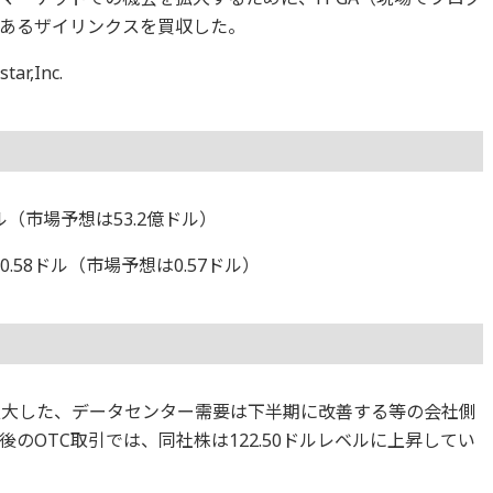
あるザイリンクスを買収した。
,Inc.
ル（市場予想は53.2億ドル）
.58ドル（市場予想は0.57ドル）
に拡大した、データセンター需要は下半期に改善する等の会社側
のOTC取引では、同社株は122.50ドルレベルに上昇してい