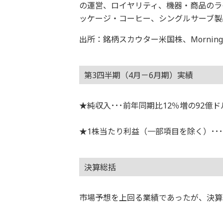
の運営、ロイヤリティ、機器・商品のラ
ッケージ・コーヒー、シングルサーブ製
出所：銘柄スカウター米国株、Morningstar
第3四半期（4月－6月期）実績
★純収入･･･前年同期比12％増の92億ドル
★1株当たり利益（一部項目を除く）･･･
決算総括
市場予想を上回る業績であったが、決