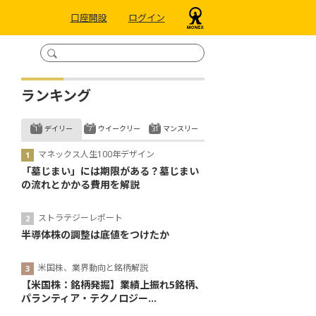
口座開設
ログイン
ランキング
デイリー
ウイークリー
マンスリー
マネックス人生100年デザイン
「墓じまい」には期限がある？墓じまい
の流れとかかる費用を解説
ストラテジーレポート
半導体株の調整は底値をつけたか
米国株、業界動向と銘柄解説
【米国株：銘柄発掘】業績上振れ5銘柄、
パランティア・テクノロジー...