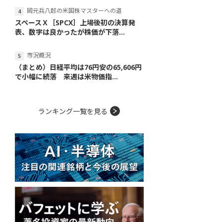
岡元兵八郎の米国株マスターへの道
スペースＸ［SPCX］上場後初の決算発
表、数字は良かったが株価が下落...
市況概況
（まとめ）日経平均は76円安の65,606円
で小幅に続落 来週は米物価指...
ランキング一覧を見る