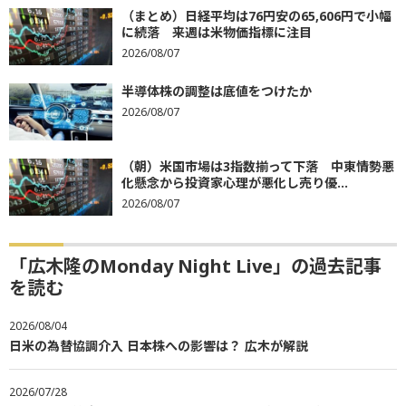
（まとめ）日経平均は76円安の65,606円で小幅
に続落 来週は米物価指標に注目
2026/08/07
半導体株の調整は底値をつけたか
2026/08/07
（朝）米国市場は3指数揃って下落 中東情勢悪
化懸念から投資家心理が悪化し売り優...
2026/08/07
「広木隆のMonday Night Live」の過去記事
を読む
2026/08/04
日米の為替協調介入 日本株への影響は？ 広木が解説
2026/07/28