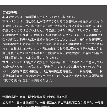
ご留意事項
本コンテンツは、情報提供を目的として行っております。
本コンテンツは、当社や当社が信頼できると考える情報源から提供されたもの
を提供していますが、当社はその正確性や完全性について意見を表明し、また
保証するものではございません。有価証券の購入、売却、デリバティブ取引、
その他の取引を推奨し、勧誘するものではありません。また、過去の実績や予
想・意見は、将来の結果を保証するものではございません。提供する情報等は
作成時現在のものであり、今後予告なしに変更または削除されることがござい
ます。当社は本コンテンツの内容に依拠してお客様が取った行動の結果に対し
責任を負うものではございません。投資にかかる最終決定は、お客様ご自身の
判断と責任でなさるようお願いいたします。
本コンテンツでは当社でお取扱している商品・サービス等について言及してい
る部分があります。商品ごとに手数料等およびリスクは異なりますので、詳し
くは「契約締結前交付書面」、「上場有価証券等書面」、「目論見書」、「目
論見書補完書面」または当社ウェブサイトの「
リスク・手数料などの重要事項
に関する説明
」をよくお読みください。
金融商品取引業者 関東財務局長（金商）第165号
日本証券業協会、一般社団法人 第二種金融商品取引業協会、一般社