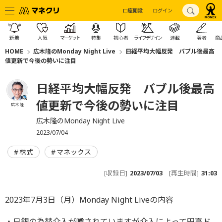
口座開設
ログイン
新着
人気
マーケット
特集
初心者
ライフデザイン
連載
著者
商
HOME
広木隆のMonday Night Live
日経平均大幅反発 バブル後最高
値更新で今後の勢いに注目
日経平均大幅反発 バブル後最高
値更新で今後の勢いに注目
広木 隆
広木隆のMonday Night Live
2023/07/04
株式
マネックス
[収録日]
2023/07/03
[再生時間]
31:03
2023年7月3日（月）Monday Night Liveの内容
・日銀の為替介入が噂されていますが介入によって円高ド