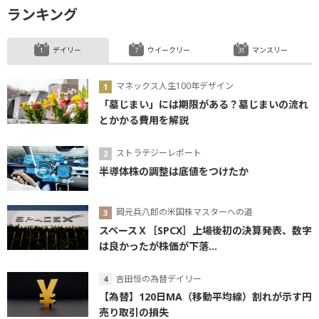
ランキング
デイリー
ウイークリー
マンスリー
マネックス人生100年デザイン
「墓じまい」には期限がある？墓じまいの流れ
とかかる費用を解説
ストラテジーレポート
半導体株の調整は底値をつけたか
岡元兵八郎の米国株マスターへの道
スペースＸ［SPCX］上場後初の決算発表、数字
は良かったが株価が下落...
吉田恒の為替デイリー
【為替】120日MA（移動平均線）割れが示す円
売り取引の損失