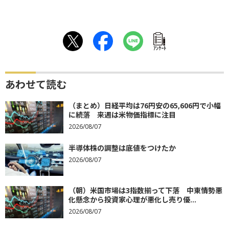
ｱﾝｹｰﾄ
あわせて読む
（まとめ）日経平均は76円安の65,606円で小幅
に続落 来週は米物価指標に注目
2026/08/07
半導体株の調整は底値をつけたか
2026/08/07
（朝）米国市場は3指数揃って下落 中東情勢悪
化懸念から投資家心理が悪化し売り優...
2026/08/07