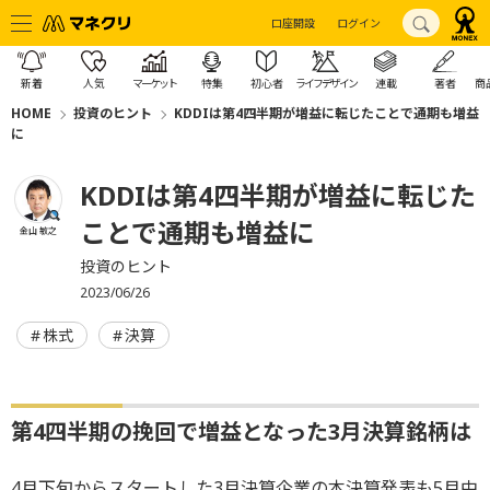
口座開設
ログイン
新着
人気
マーケット
特集
初心者
ライフデザイン
連載
著者
商
HOME
投資のヒント
KDDIは第4四半期が増益に転じたことで通期も増益
に
KDDIは第4四半期が増益に転じた
ことで通期も増益に
金山 敏之
投資のヒント
2023/06/26
株式
決算
第4四半期の挽回で増益となった3月決算銘柄は
4月下旬からスタートした3月決算企業の本決算発表も5月中