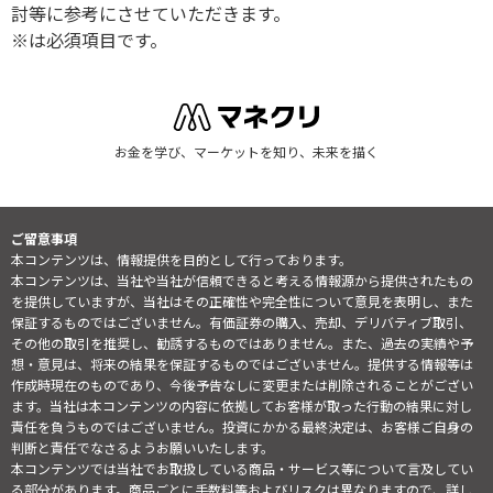
討等に参考にさせていただきます。
※は必須項目です。
お金を学び、マーケットを知り、未来を描く
ご留意事項
本コンテンツは、情報提供を目的として行っております。
本コンテンツは、当社や当社が信頼できると考える情報源から提供されたもの
を提供していますが、当社はその正確性や完全性について意見を表明し、また
保証するものではございません。有価証券の購入、売却、デリバティブ取引、
その他の取引を推奨し、勧誘するものではありません。また、過去の実績や予
想・意見は、将来の結果を保証するものではございません。提供する情報等は
作成時現在のものであり、今後予告なしに変更または削除されることがござい
ます。当社は本コンテンツの内容に依拠してお客様が取った行動の結果に対し
責任を負うものではございません。投資にかかる最終決定は、お客様ご自身の
判断と責任でなさるようお願いいたします。
本コンテンツでは当社でお取扱している商品・サービス等について言及してい
る部分があります。商品ごとに手数料等およびリスクは異なりますので、詳し