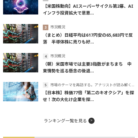
【米国株動向】AIスーパーサイクル第2幕、AI
インフラ投資拡大で恩恵...
市況概況
（まとめ）日経平均は617円安の65,683円で反
落 半導体株に売りも好...
市況概況
（朝）米国市場では主要3指数がまちまち 中
東情勢を巡る懸念の後退...
市場のテーマを再訪する。アナリストが読み解くテーマの本質
【日本株】株価77倍「第二のキオクシア」を探
せ！次の大化け企業を探...
ランキング一覧を見る