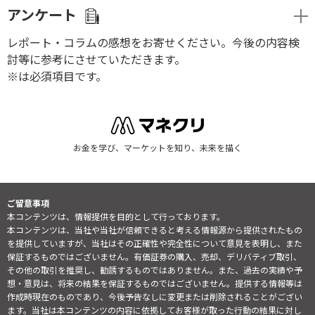
アンケート
レポート・コラムの感想をお寄せください。今後の内容検
討等に参考にさせていただきます。
※は必須項目です。
お金を学び、マーケットを知り、未来を描く
ご留意事項
本コンテンツは、情報提供を目的として行っております。
本コンテンツは、当社や当社が信頼できると考える情報源から提供されたもの
を提供していますが、当社はその正確性や完全性について意見を表明し、また
保証するものではございません。有価証券の購入、売却、デリバティブ取引、
その他の取引を推奨し、勧誘するものではありません。また、過去の実績や予
想・意見は、将来の結果を保証するものではございません。提供する情報等は
作成時現在のものであり、今後予告なしに変更または削除されることがござい
ます。当社は本コンテンツの内容に依拠してお客様が取った行動の結果に対し