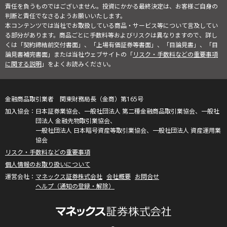
責任を負うものではございません。投資にかかる最終決定は、お客様ご自身の
判断と責任でなさるようお願いいたします。
本コンテンツでは当社でお取扱している商品・サービス等について言及してい
る部分があります。商品ごとに手数料等およびリスクは異なりますので、詳し
くは「契約締結前交付書面」、「上場有価証券等書面」、「目論見書」、「目
論見書補完書面」または当社ウェブサイトの「
リスク・手数料などの重要事項
に関する説明
」をよくお読みください。
金融商品取引業者 関東財務局長（金商）第165号
日本証券業協会、一般社団法人 第二種金融商品取引業協会、一般社
団法人 金融先物取引業協会、
一般社団法人 日本暗号資産等取引業協会、一般社団法人 資産運用業
協会
リスク・手数料などの重要事項
個人情報のお取り扱いについて
マネックス証券株式会社
会社概要
お問合せ
ヘルプ（通知の登録・解除）