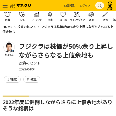
口座開設
ログイン
新着
人気
マーケット
特集
初心者
ライフデザイン
連載
著者
商
HOME
投資のヒント
フジクラは株価が50％余り上昇しながらさらなる上
値余地も
フジクラは株価が50％余り上昇し
ながらさらなる上値余地も
金山 敏之
投資のヒント
2023/04/04
株式
決算
2022年度に健闘しながらさらに上値余地があり
そうな銘柄は