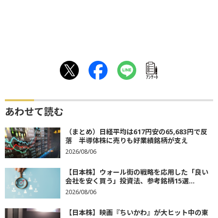
ｱﾝｹｰﾄ
あわせて読む
（まとめ）日経平均は617円安の65,683円で反
落 半導体株に売りも好業績銘柄が支え
2026/08/06
【日本株】ウォール街の戦略を応用した「良い
会社を安く買う」投資法、参考銘柄15選...
2026/08/06
【日本株】映画『ちいかわ』が大ヒット中の東