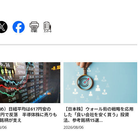
印刷
ｱﾝｹｰﾄ
め）日経平均は617円安の
【日本株】ウォール街の戦略を応用
683円で反落 半導体株に売りも
した「良い会社を安く買う」投資
銘柄が支え
法、参考銘柄15選...
8/06
2026/08/06