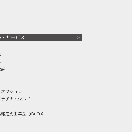
品・サービス
株
株
信託
・オプション
プラチナ・シルバー
確定拠出年金（iDeCo）