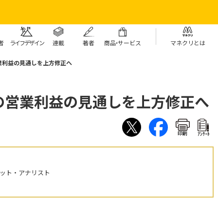
者
ライフデザイン
連載
著者
商
品・
サービス
マネクリとは
業利益の見通しを上方修正へ
の営業利益の見通しを上方修正へ
印刷
ｱﾝｹｰﾄ
ケット・アナリスト