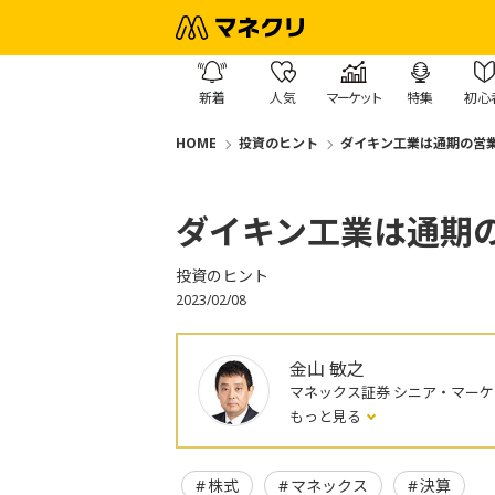
新着
人気
マーケット
特集
初心
HOME
投資のヒント
ダイキン工業は通期の営
ダイキン工業は通期
投資のヒント
2023/02/08
金山 敏之
マネックス証券 シニア・マー
もっと見る
株式
マネックス
決算