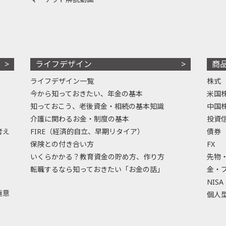
ライフデザイン
商
ライフデザイン一覧
株式
今から知っておきたい、年金の基本
米国
知っておこう、老後資金・相続の基本知識
中国
介護に関わるお金・制度の基本
投資
考え
FIRE（経済的自立、早期リタイア）
債券
保険との付き合い方
FX
いくらかかる？教育資金の貯め方、作り方
先物
転職するなら知っておきたい「お金の話」
金・
NISA
極意
個人型