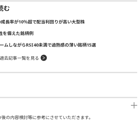
読む
の成長率が10％超で配当利回りが高い大型株
性を備えた銘柄例
ームしながらRSI40未満で過熱感の薄い銘柄15選
過去記事一覧を見る
今後の内容検討等に参考にさせていただきます。