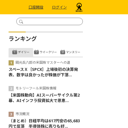
口座開設
ログイン
ランキング
デイリー
ウイークリー
マンスリー
岡元兵八郎の米国株マスターへの道
スペースＸ［SPCX］上場後初の決算発
表、数字は良かったが株価が下落...
モトリーフール米国株情報
【米国株動向】AIスーパーサイクル第2
幕、AIインフラ投資拡大で恩恵...
市況概況
（まとめ）日経平均は617円安の65,683
円で反落 半導体株に売りも好...