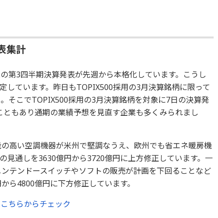
表集計
業の第3四半期決算発表が先週から本格化しています。こうし
しています。昨日もTOPIX500採用の3月決算銘柄に限って
そこでTOPIX500採用の3月決算銘柄を対象に7日の決算発
こともあり通期の業績予想を見直す企業も多くみられまし
能の高い空調機器が米州で堅調なうえ、欧州でも省エネ暖房機
見通しを3630億円から3720億円に上方修正しています。一
ニンテンドースイッチやソフトの販売が計画を下回ることなど
円から4800億円に下方修正しています。
はこちらからチェック