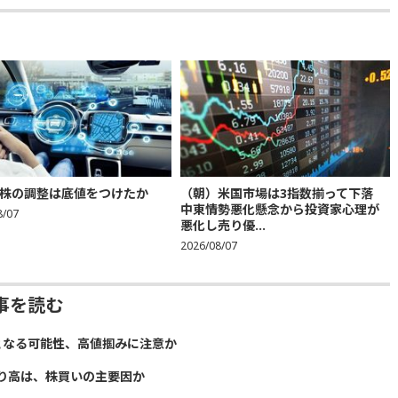
株の調整は底値をつけたか
（朝）米国市場は3指数揃って下落
中東情勢悪化懸念から投資家心理が
8/07
悪化し売り優...
2026/08/07
事を読む
となる可能性、高値掴みに注意か
り高は、株買いの主要因か