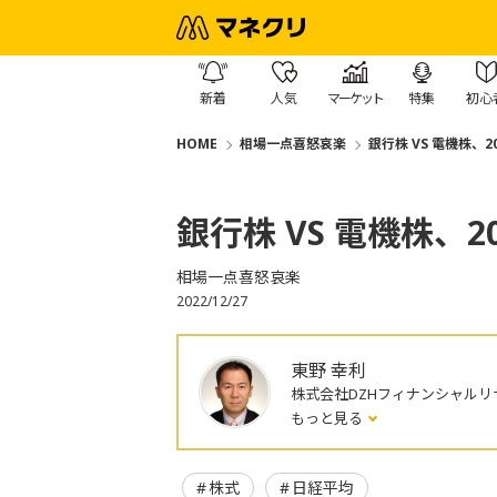
新着
人気
マーケット
特集
初心
HOME
相場一点喜怒哀楽
銀行株 VS 電機株、2
銀行株 VS 電機株、2
相場一点喜怒哀楽
2022/12/27
東野 幸利
株式会社DZHフィナンシャルリ
もっと見る
株式
日経平均