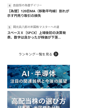
吉田恒の為替デイリー
【為替】120日MA（移動平均線）割れが
示す円売り取引の損失
岡元兵八郎の米国株マスターへの道
スペースＸ［SPCX］上場後初の決算発
表、数字は良かったが株価が下落...
ランキング一覧を見る