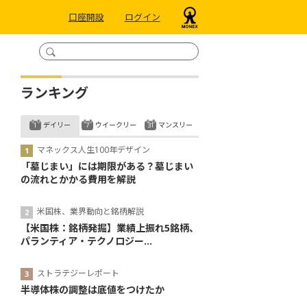
口座開設
ログイン
ランキング
デイリー
ウイークリー
マンスリー
マネックス人生100年デザイン
「墓じまい」には期限がある？墓じまい
の流れとかかる費用を解説
米国株、業界動向と銘柄解説
【米国株：銘柄発掘】業績上振れ5銘柄、
パランティア・テクノロジー...
ストラテジーレポート
半導体株の調整は底値をつけたか