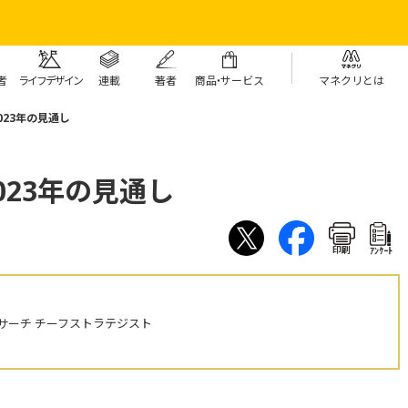
者
ライフデザイン
連載
著者
商
品・
サービス
マネクリとは
023年の見通し
023年の見通し
印刷
ｱﾝｹｰﾄ
サーチ チーフストラテジスト