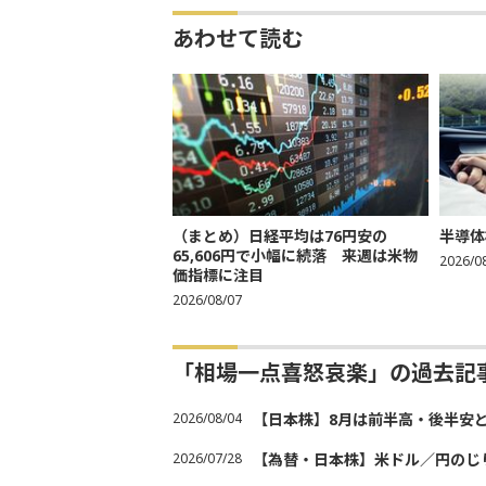
あわせて読む
（まとめ）日経平均は76円安の
半導体
65,606円で小幅に続落 来週は米物
2026/0
価指標に注目
2026/08/07
「相場一点喜怒哀楽」の過去記
2026/08/04
【日本株】8月は前半高・後半安
2026/07/28
【為替・日本株】米ドル／円のじ