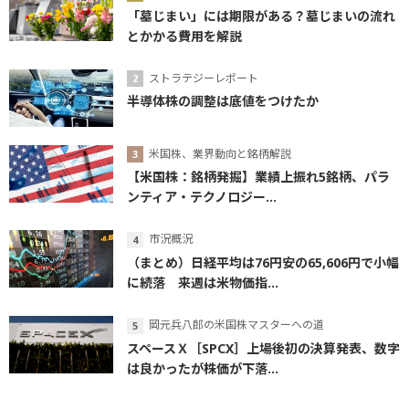
「墓じまい」には期限がある？墓じまいの流れ
とかかる費用を解説
ストラテジーレポート
半導体株の調整は底値をつけたか
米国株、業界動向と銘柄解説
【米国株：銘柄発掘】業績上振れ5銘柄、パラ
ンティア・テクノロジー...
市況概況
（まとめ）日経平均は76円安の65,606円で小幅
に続落 来週は米物価指...
岡元兵八郎の米国株マスターへの道
スペースＸ［SPCX］上場後初の決算発表、数字
は良かったが株価が下落...