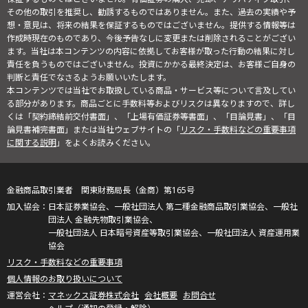
その他の取引を推奨し、勧誘するものではありません。また、過去の実績や予
想・意見は、将来の結果を保証するものではございません。提供する情報等は
作成時現在のものであり、今後予告なしに変更または削除されることがござい
ます。当社は本コンテンツの内容に依拠してお客様が取った行動の結果に対し
責任を負うものではございません。投資にかかる最終決定は、お客様ご自身の
判断と責任でなさるようお願いいたします。
本コンテンツでは当社でお取扱している商品・サービス等について言及してい
る部分があります。商品ごとに手数料等およびリスクは異なりますので、詳し
くは「契約締結前交付書面」、「上場有価証券等書面」、「目論見書」、「目
論見書補完書面」または当社ウェブサイトの「
リスク・手数料などの重要事項
に関する説明
」をよくお読みください。
金融商品取引業者 関東財務局長（金商）第165号
日本証券業協会、一般社団法人 第二種金融商品取引業協会、一般社
団法人 金融先物取引業協会、
一般社団法人 日本暗号資産等取引業協会、一般社団法人 資産運用業
協会
リスク・手数料などの重要事項
個人情報のお取り扱いについて
マネックス証券株式会社
会社概要
お問合せ