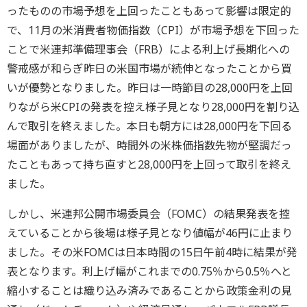
ったものの市場予想を上回ったこともあって影響は限定的
で、11月の米消費者物価指数（CPI）が市場予想を下回った
ことで米連邦準備理事会（FRB）による利上げ長期化への
警戒感が和らぎ昨日の米国市場が続伸となったことから買
いが優勢となりました。昨日は一時節目の28,000円を上回
りながら米CPIの発表を控え様子見となり28,000円を割り込
んで取引を終えました。本日も朝方には28,000円を下回る
場面がありましたが、時間外の米株価指数先物が堅調だっ
たこともあって持ち直すと28,000円を上回って取引を終え
ました。
しかし、米連邦公開市場委員会（FOMC）の結果発表を控
えていることから後場は様子見となり値幅が46円に止まり
ました。その米FOMCは日本時間の15日午前4時に結果が発
表となります。利上げ幅がこれまでの0.75％から0.5％へと
縮小することは織り込み済みであることから政策金利の見