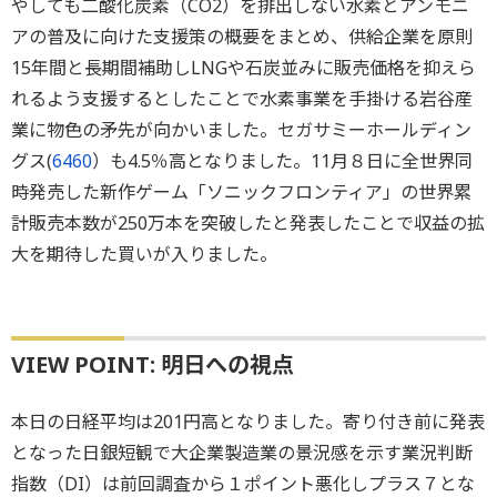
やしても二酸化炭素（CO2）を排出しない水素とアンモニ
アの普及に向けた支援策の概要をまとめ、供給企業を原則
15年間と長期間補助しLNGや石炭並みに販売価格を抑えら
れるよう支援するとしたことで水素事業を手掛ける岩谷産
業に物色の矛先が向かいました。セガサミーホールディン
グス(
6460
）も4.5％高となりました。11月８日に全世界同
時発売した新作ゲーム「ソニックフロンティア」の世界累
計販売本数が250万本を突破したと発表したことで収益の拡
大を期待した買いが入りました。
VIEW POINT: 明日への視点
本日の日経平均は201円高となりました。寄り付き前に発表
となった日銀短観で大企業製造業の景況感を示す業況判断
指数（DI）は前回調査から１ポイント悪化しプラス７とな