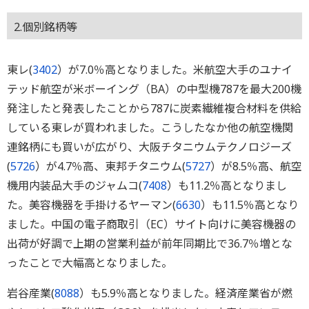
2.個別銘柄等
東レ(
3402
）が7.0％高となりました。米航空大手のユナイ
テッド航空が米ボーイング（BA）の中型機787を最大200機
発注したと発表したことから787に炭素繊維複合材料を供給
している東レが買われました。こうしたなか他の航空機関
連銘柄にも買いが広がり、大阪チタニウムテクノロジーズ
(
5726
）が4.7％高、東邦チタニウム(
5727
）が8.5％高、航空
機用内装品大手のジャムコ(
7408
）も11.2％高となりまし
た。美容機器を手掛けるヤーマン(
6630
）も11.5％高となり
ました。中国の電子商取引（EC）サイト向けに美容機器の
出荷が好調で上期の営業利益が前年同期比で36.7％増とな
ったことで大幅高となりました。
岩谷産業(
8088
）も5.9％高となりました。経済産業省が燃