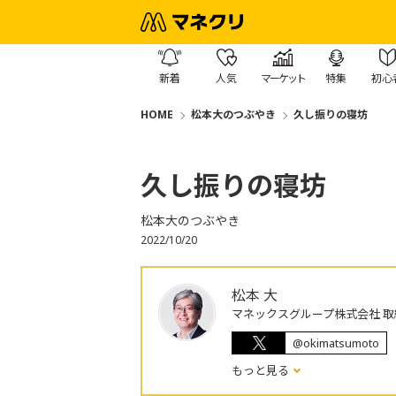
新着
人気
マーケット
特集
初心
HOME
松本大のつぶやき
久し振りの寝坊
久し振りの寝坊
松本大のつぶやき
2022/10/20
松本 大
マネックスグループ株式会社 取
@okimatsumoto
もっと見る