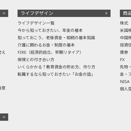
ライフデザイン
商
ライフデザイン一覧
株式
今から知っておきたい、年金の基本
米国
知っておこう、老後資金・相続の基本知識
中国
介護に関わるお金・制度の基本
投資
考え
FIRE（経済的自立、早期リタイア）
債券
保険との付き合い方
FX
いくらかかる？教育資金の貯め方、作り方
先物
転職するなら知っておきたい「お金の話」
金・
NISA
極意
個人型