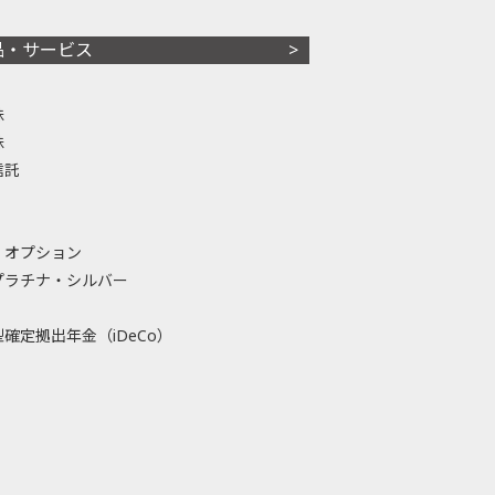
品・サービス
株
株
信託
・オプション
プラチナ・シルバー
確定拠出年金（iDeCo）