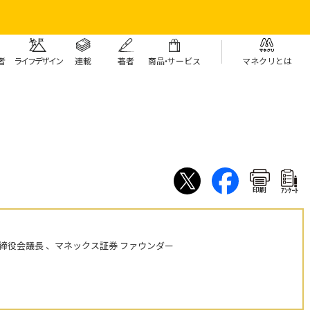
者
ライフデザイン
連載
著者
商
品・
サービス
マネクリとは
印刷
ｱﾝｹｰﾄ
締役会議長 、マネックス証券 ファウンダー