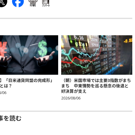
印刷
ｱﾝｹｰﾄ
】「日米通貨同盟の完成形」
（朝）米国市場では主要3指数がまち
とは？
まち 中東情勢を巡る懸念の後退と
好決算が支え
8/06
2026/08/06
事を読む