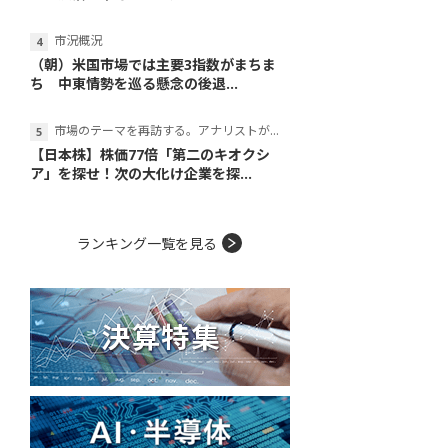
市況概況
（朝）米国市場では主要3指数がまちま
ち 中東情勢を巡る懸念の後退...
市場のテーマを再訪する。アナリストが読み解くテーマの本質
【日本株】株価77倍「第二のキオクシ
ア」を探せ！次の大化け企業を探...
ランキング一覧を見る