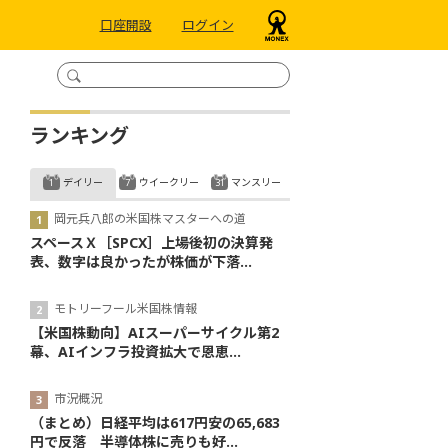
口座開設
ログイン
ランキング
デイリー
ウイークリー
マンスリー
岡元兵八郎の米国株マスターへの道
スペースＸ［SPCX］上場後初の決算発
表、数字は良かったが株価が下落...
モトリーフール米国株情報
【米国株動向】AIスーパーサイクル第2
幕、AIインフラ投資拡大で恩恵...
市況概況
（まとめ）日経平均は617円安の65,683
円で反落 半導体株に売りも好...