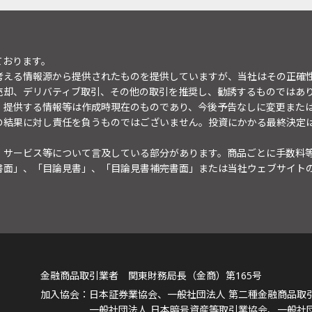
ております。
考える情報源から提供されたものを提供していますが、当社はその正確
売却、デリバティブ取引、その他の取引を推奨し、勧誘するものではあ
。提供する情報等は作成時現在のものであり、今後予告なしに変更また
の結果に対し責任を負うものではございません。投資にかかる最終決定
・サービス等について言及している部分があります。商品ごとに手数料
書面」、「目論見書」、「目論見書補完書面」または当社ウェブサイト
金融商品取引業者 関東財務局長（金商）第165号
日本証券業協会、一般社団法人 第二種金融商品取
一般社団法人 日本暗号資産等取引業協会、一般社