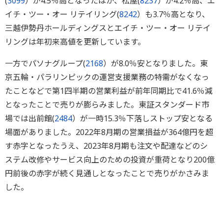
(
3099
）が4.5％高となったほか、松屋(
8237
）が4.2％高、エ
イチ・ツー・オー リテイリング(
8242
）も3.7％高となり、
三越伊勢丹ホールディングスとエイチ・ツー・オー リテイ
リングは年初来高値を更新しています。
一方でパソナグループ(
2168
）が8.0％安となりました。東
京五輪・パラリンピックの運営支援業務の特需がなくなっ
たことなどで第1四半期の営業利益が前年同期比で41.6％減
となったことで売りが膨らみました。東証スタンダード市
場では出前館(
2484
）が一時15.3％下落しストップ安となる
場面がありました。2022年8月期の営業損益が364億円を超
す赤字となったうえ、2023年8月期も注文や配達などのシ
ステム改修やサービス向上のための投資が重荷となり200億
円前後の赤字が続く見通しとなったことで売りがかさみま
した。