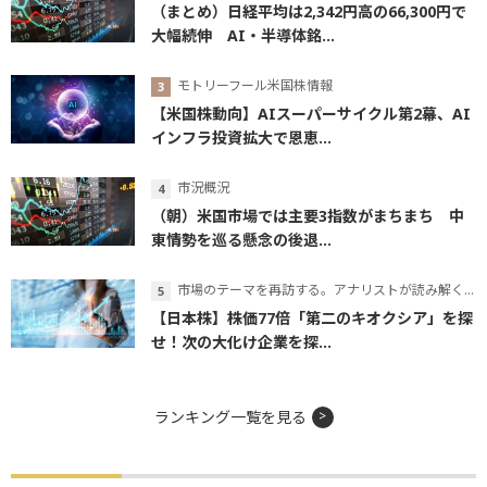
（まとめ）日経平均は2,342円高の66,300円で
大幅続伸 AI・半導体銘...
モトリーフール米国株情報
【米国株動向】AIスーパーサイクル第2幕、AI
インフラ投資拡大で恩恵...
市況概況
（朝）米国市場では主要3指数がまちまち 中
東情勢を巡る懸念の後退...
市場のテーマを再訪する。アナリストが読み解くテーマの本質
【日本株】株価77倍「第二のキオクシア」を探
せ！次の大化け企業を探...
ランキング一覧を見る