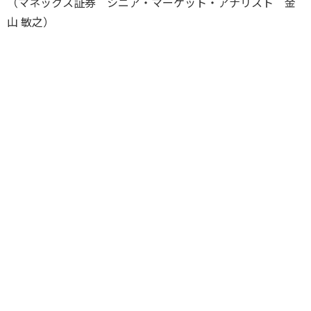
（マネックス証券 シニア・マーケット・アナリスト 金
山 敏之）