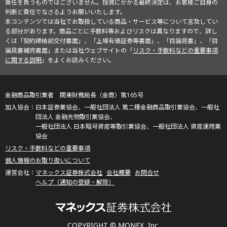
責任を負うものではございません。投資にかかる最終決定は、お客様ご自身の
判断と責任でなさるようお願いいたします。
本コンテンツでは当社でお取扱している商品・サービス等について言及してい
る部分があります。商品ごとに手数料等およびリスクは異なりますので、詳し
くは「契約締結前交付書面」、「上場有価証券等書面」、「目論見書」、「目
論見書補完書面」または当社ウェブサイトの「
リスク・手数料などの重要事項
に関する説明
」をよくお読みください。
金融商品取引業者 関東財務局長（金商）第165号
日本証券業協会、一般社団法人 第二種金融商品取引業協会、一般社
団法人 金融先物取引業協会、
一般社団法人 日本暗号資産等取引業協会、一般社団法人 資産運用業
協会
リスク・手数料などの重要事項
個人情報のお取り扱いについて
マネックス証券株式会社
会社概要
お問合せ
ヘルプ（通知の登録・解除）
COPYRIGHT © MONEX, Inc.