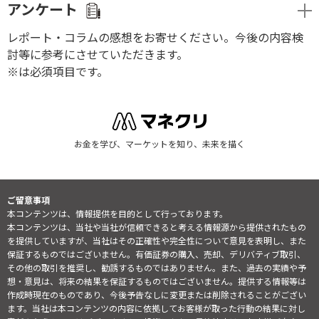
アンケート
レポート・コラムの感想をお寄せください。今後の内容検
討等に参考にさせていただきます。
※は必須項目です。
お金を学び、マーケットを知り、未来を描く
ご留意事項
本コンテンツは、情報提供を目的として行っております。
本コンテンツは、当社や当社が信頼できると考える情報源から提供されたもの
を提供していますが、当社はその正確性や完全性について意見を表明し、また
保証するものではございません。有価証券の購入、売却、デリバティブ取引、
その他の取引を推奨し、勧誘するものではありません。また、過去の実績や予
想・意見は、将来の結果を保証するものではございません。提供する情報等は
作成時現在のものであり、今後予告なしに変更または削除されることがござい
ます。当社は本コンテンツの内容に依拠してお客様が取った行動の結果に対し