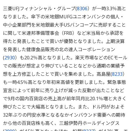
三菱UFJフィナンシャル・グループ(
8306
）が一時3.3％高と
なりました。傘下の米地銀MUFGユニオンバンクの個人・
中小企業部門を米地銀最大手USバンコープに売却すること
に関して米連邦準備理事会（FRB）など米当局から承認を
得たと発表したことで買いが優勢となりました。上期決算
を発表した健康食品販売の北の達人コーポレーション
(
2930
）も20.2％高となりました。楽天市場などのECモール
での販売が想定より伸びていることなどから通期の業績予
想を上方修正したことで買いを集めました。高島屋(
8233
）
も一時4.5％高となり年初来高値を更新しました。緊急事態
宣言によって前年に売り上げが減った反動が出たことなど
で9月の国内百貨店の売上高が前年同月比20.1％増と大きく
伸びたことで大幅高となりました。また、ドル円がおよそ
32年ぶりの円安水準となるなかインバウンド需要への期待
から他の百貨店株も高く、三越伊勢丹ホールディングス